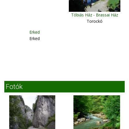
Tóbiás Ház - Brassai Ház
Torockó
Erked
Erked
Fotók