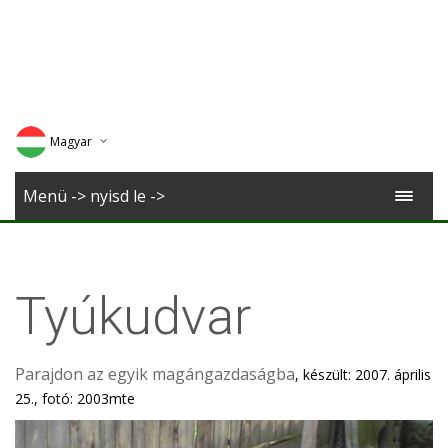
Magyar
Deutsch
Menü -> nyisd le ->
English
Romana
Tyúkudvar
Parajdon az egyik magángazdaságba
, készült: 2007. április
25., fotó: 2003mte