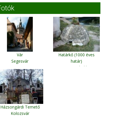
Fotók
Vár
Határkő (1000 éves
Segesvár
határ)
Gyimesbükk
Házsongárdi Temető
Kolozsvár