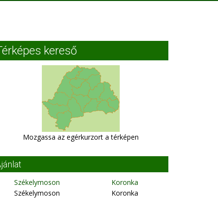
Térképes kereső
Mozgassa az egérkurzort a térképen
jánlat
Székelymoson
Koronka
Székelymoson
Koronka