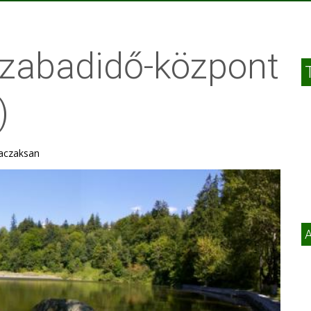
szabadidő-központ
)
maczaksan
A