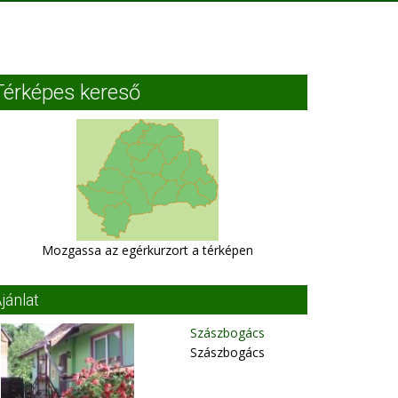
Térképes kereső
Mozgassa az egérkurzort a térképen
jánlat
Szászbogács
Szászbogács