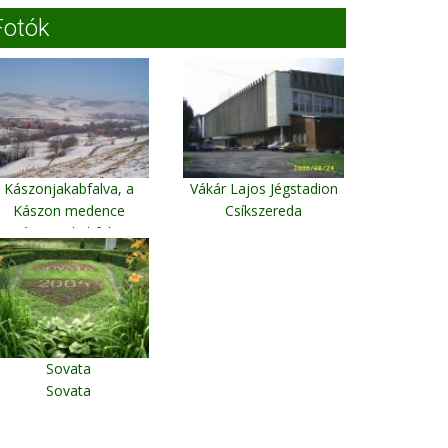
Fotók
Kászonjakabfalva, a
Vákár Lajos Jégstadion
Kászon medence
Csíkszereda
Kászonjakabfalva
Sovata
Sovata