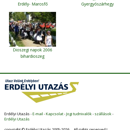
Erdély- Marosfő
Gyergyószárhegy
Dioszegi napok 2006
bihardioszeg
Erdélyi Utazás -
E-mail
-
Kapcsolat
-
Jogi tudnivalók
-
szállások
-
Erdélyi Utazás
copyright © Erdélyi Utazás 2005-2026 All rights reserved !