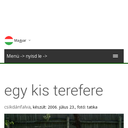
Magyar
Deutsch
Menü -> nyisd le ->
English
Romana
egy kis terefere
csikdánfalva
, készült: 2006. július 23., fotó: tatika