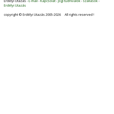
Erdélyi Utazás -
E-mail
-
Kapcsolat
-
Jogi tudnivalók
-
szállások
-
Erdélyi Utazás
copyright © Erdélyi Utazás 2005-2026 All rights reserved !