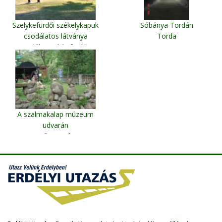
Szelykefürdői székelykapuk
Sóbánya Tordán
csodálatos látványa
Torda
Erdély-Szelykefürdő
A szalmakalap múzeum
udvarán
Kőrispatak