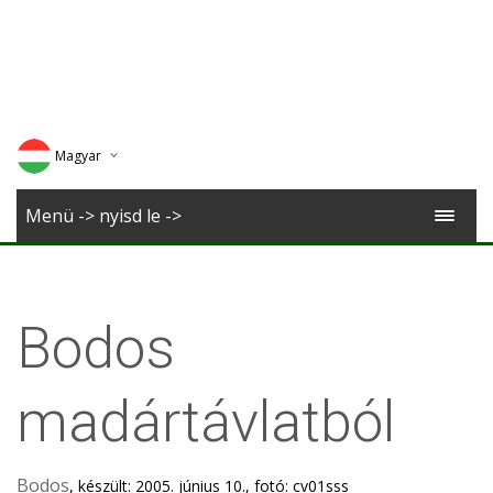
Magyar
Deutsch
Menü -> nyisd le ->
English
Romana
Bodos
madártávlatból
Bodos
, készült: 2005. június 10., fotó: cv01sss