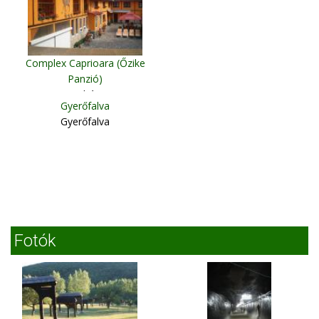
Complex Caprioara (Őzike
Panzió)
Nagybánya
Gyerőfalva
Gyerőfalva
Fotók