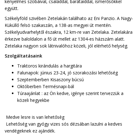
kényelmes szobáival, családdal, barátaiddal, ismerősökkel
együtt.
Székelyföld szivében Zetelakán találhato az Eni Panzio. A Nagy-
Küküllő felsö szakaszán, a 138-as megyei út mentén.
Székelyudvarhelytől északra, 12 km-re van Zetelaka. Zetelakára
érkezve baloldalon a fő út mellet az 1304-es házszám alatt.
Zetelaka nagyon sok látnivalóhoz közeli, jól elérhető helység.
Szolgáltatásaink
Traktoros kirándulás a hargitára
Falunapok: június 23-24, jó szorakozási lehetőség
Szeptemberben Kisaszony búcsú
Októberben Termésnapi-bál
Túraajánlat : az Ön kedve, igénye szerint tervezzük a
közeli hegyekbe
Medve lesre is van lehetősèg
Lehetőség van gyógy vizes sós dézsában lazulni a kedves
vendégeknek ez ajándék.