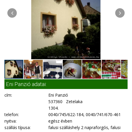
Eni Panzió adatai:
cím:
Eni Panzió
537360 Zetelaka
1304.
telefon:
0040/745/622-184, 0040/741/670-461
nyitva:
egész évben
szállás típusa:
falusi szálláshely 2 napraforgós, falusi