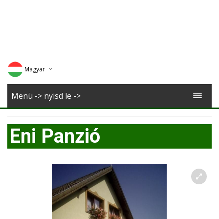
Magyar
Deutsch
Menü -> nyisd le ->
English
Eni Panzió
Romana