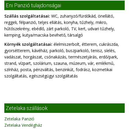
Eni Panzió tulajdonságai
Szállás szolgáltatásai:
WC, zuhanyzó/fürdőkád, önellátó,
reggeli, félpanzió, teljes ellátás, konyha, tűzhely, mikro,
hűtőszekrény, ebédlő, zárt parkoló, TV, kert, udvari tűzhely,
kemping, kutya/macska bevihető, társalgó
Környék szolgáltatásai:
élelmiszerbolt, étterem, cukrászda,
gyorsétterem, kávéház, parkoló, buszparkoló, tenisz, síelés,
vadászat, horgászat, csónakázás, természetjárás, erdő/park,
strand, vízpart, szolárium, szauna, múzeum, vár, emlékmű,
színház, posta, pénzváltás, benzinkút, fodrász, kozmetikai
szolgáltatás, egészségügyi szolgáltatás
Zetelaka szállások
Zetelaka Panzió
Zetelaka Vendégház