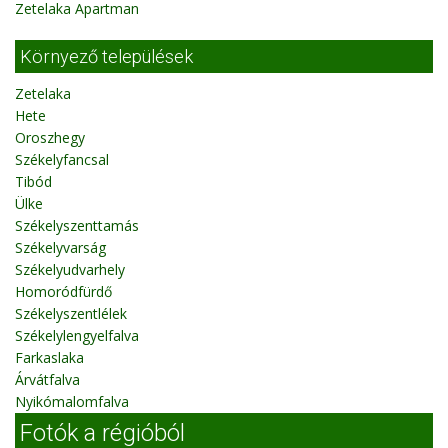
Zetelaka Apartman
Környező települések
Zetelaka
Hete
Oroszhegy
Székelyfancsal
Tibód
Ülke
Székelyszenttamás
Székelyvarság
Székelyudvarhely
Homoródfürdő
Székelyszentlélek
Székelylengyelfalva
Farkaslaka
Árvátfalva
Nyikómalomfalva
Fotók a régióból