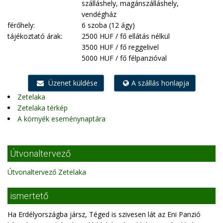
szálláshely, magánszálláshely,
vendégház
férőhely:
6 szoba (12 ágy)
tájékoztató árak:
2500 HUF / fő ellátás nélkül
3500 HUF / fő reggelivel
5000 HUF / fő félpanzióval
Üzenet küldése
A szállás honlapja
Zetelaka
Zetelaka térkép
A környék eseménynaptára
Útvonaltervező
Útvonaltervező Zetelaka
ismertető
Ha Erdélyországba jársz, Téged is szivesen lát az Eni Panzió