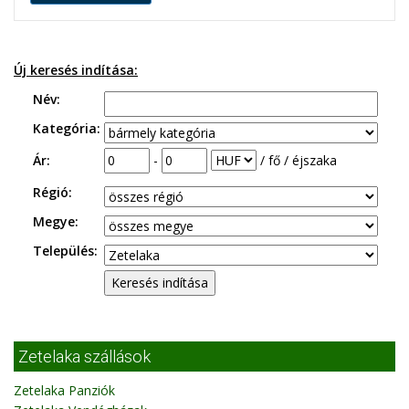
Új keresés indítása:
Név:
Kategória:
Ár:
-
/ fő / éjszaka
Régió:
Megye:
Település:
Zetelaka szállások
Zetelaka Panziók