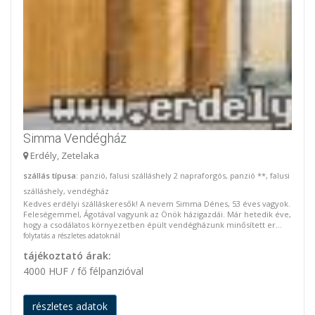
Simma Vendégház
Erdély, Zetelaka
szállás típusa
: panzió, falusi szálláshely 2 napraforgós, panzió **, falusi
szálláshely, vendégház
Kedves erdélyi szálláskeresők! A nevem Simma Dénes, 53 éves vagyok.
Feleségemmel, Ágotával vagyunk az Önök házigazdái. Már hetedik éve,
hogy a csodálatos környezetben épült vendégházunk minősített er...
folytatás a részletes adatoknál
tájékoztató árak:
4000 HUF / fő félpanzióval
részletes adatok