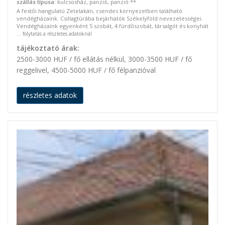
szállás típusa
: kulcsosház, panzió, panzió **
A festői hangulatú Zetelakán, csendes környezetben található
vendégházaink. Csillagtúrába bejárhatók Székelyföld nevezetességei.
Vendégházaink egyenként 5 szobát, 4 fürdőszobát, társalgót és konyhát
...
folytatás a részletes adatoknál
tájékoztató árak:
2500-3000 HUF / fő ellátás nélkül, 3000-3500 HUF / fő
reggelivel, 4500-5000 HUF / fő félpanzióval
részletes adatok