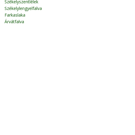
Székelyszentlélek
Székelylengyelfalva
Farkaslaka
Árvátfalva
Nyikómalomfalva
Fotók
Zetelaki viztározó
békás patak
Zeteváralja
békás szoros