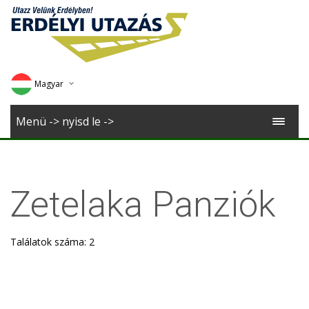
Magyar
Deutsch
Menü -> nyisd le ->
English
Romana
Zetelaka Panziók
Találatok száma: 2