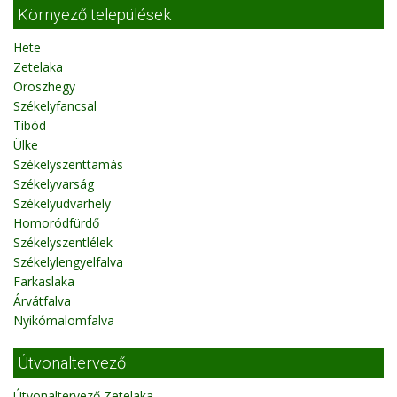
Környező települések
Hete
Zetelaka
Oroszhegy
Székelyfancsal
Tibód
Ülke
Székelyszenttamás
Székelyvarság
Székelyudvarhely
Homoródfürdő
Székelyszentlélek
Székelylengyelfalva
Farkaslaka
Árvátfalva
Nyikómalomfalva
Útvonaltervező
Útvonaltervező Zetelaka