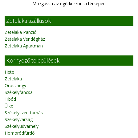
Mozgassa az egérkurzort a térképen
Zetelaka szállások
Zetelaka Panzió
Zetelaka Vendégház
Zetelaka Apartman
Környező települések
Hete
Zetelaka
Oroszhegy
Székelyfancsal
Tibód
Ülke
Székelyszenttamás
Székelyvarság
Székelyudvarhely
Homoródfürdő