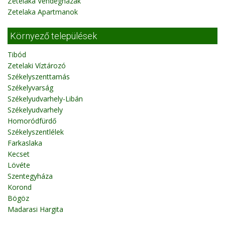
Zetelaka Vendégházak
Zetelaka Apartmanok
Környező települések
Tibód
Zetelaki Víztározó
Székelyszenttamás
Székelyvarság
Székelyudvarhely-Libán
Székelyudvarhely
Homoródfürdő
Székelyszentlélek
Farkaslaka
Kecset
Lövéte
Szentegyháza
Korond
Bögöz
Madarasi Hargita