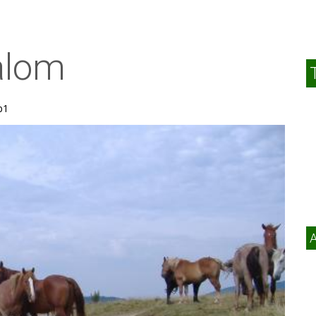
galom
p1
A