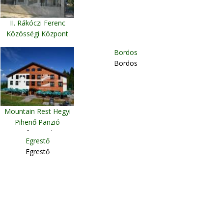
II. Rákóczi Ferenc
Közösségi Központ
Gyulafehérvár
Bordos
Bordos
Mountain Rest Hegyi
Pihenő Panzió
Csíkszereda
Egrestő
Egrestő