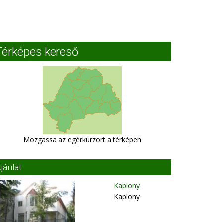
Térképes kereső
Mozgassa az egérkurzort a térképen
jánlat
Kaplony
Kaplony