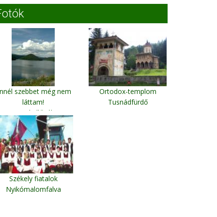
Fotók
nnél szebbet még nem
Ortodox-templom
láttam!
Tusnádfürdő
A Küküllőnél
Székely fiatalok
Nyikómalomfalva