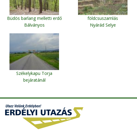
Büdös barlang melletti erdő
földcsuszamlás
Bálványos
Nyárád Selye
Székelykapu Torja
bejáratánál
Torja