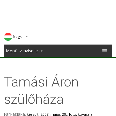
Magyar
Deutsch
Menü -> nyisd le ->
English
Romana
Tamási Áron
szülőháza
Farkaslaka
, készült: 2008. május 20., fotó: kovacsla.