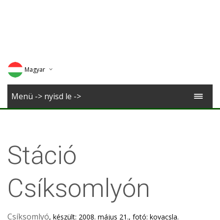
Magyar
Deutsch
Menü -> nyisd le ->
English
Romana
Stáció
Csíksomlyón
Csíksomlyó
, készült: 2008. május 21., fotó: kovacsla.