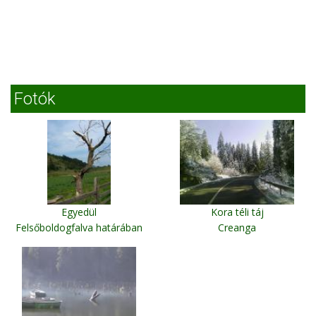
Fotók
Egyedül
Kora téli táj
Felsőboldogfalva határában
Creanga