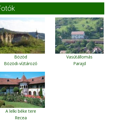
Fotók
Bözöd
Vasútállomás
Bözödi-víztározó
Parajd
A lelki béke tere
Recea