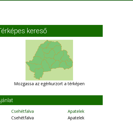
Térképes kereső
Mozgassa az egérkurzort a térképen
jánlat
Csehétfalva
Apatelek
Csehétfalva
Apatelek