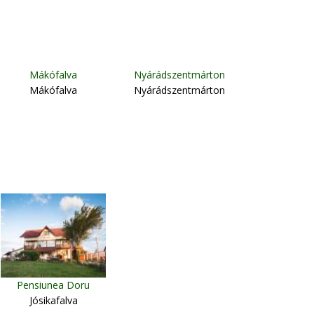
Mákófalva
Nyárádszentmárton
Mákófalva
Nyárádszentmárton
Pensiunea Doru
Jósikafalva