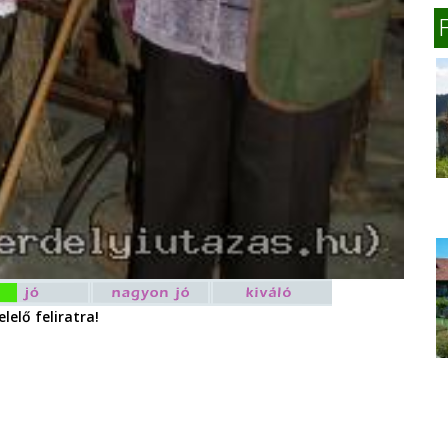
lelő feliratra!