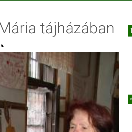
Mária tájházában
la.
A