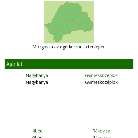
Mozgassa az egérkurzort a térképen
Ajánlat
Nagybánya
Gyimesközéplok
Nagybánya
Gyimesközéplok
Kibéd
Rákovica
Kibéd
Rákovica