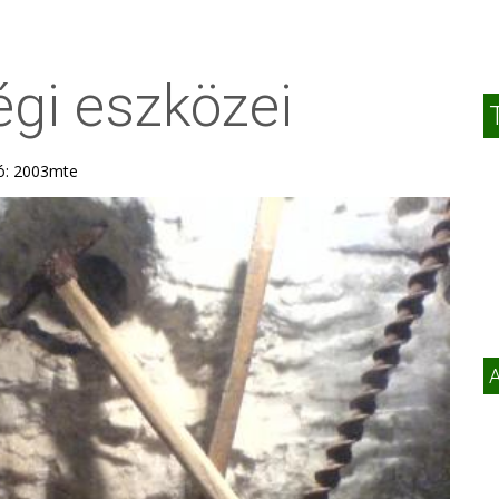
gi eszközei
tó: 2003mte
A