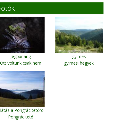
Fotók
Jégbarlang
gyimes
Ott voltunk csak nem
gyimesi hegyek
tudjuk hol
ilátás a Pongrác tetőröl
Pongrác tető