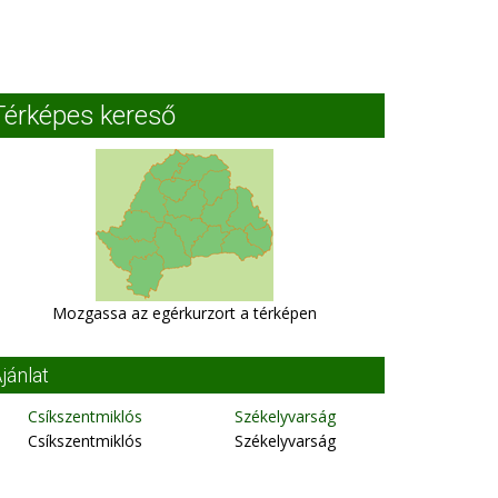
Térképes kereső
Mozgassa az egérkurzort a térképen
jánlat
Csíkszentmiklós
Székelyvarság
Csíkszentmiklós
Székelyvarság