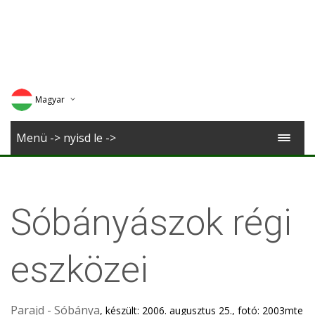
Magyar
Deutsch
Menü -> nyisd le ->
English
Romana
Sóbányászok régi
eszközei
Parajd - Sóbánya
, készült: 2006. augusztus 25., fotó: 2003mte