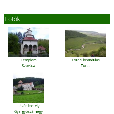
Fotók
Templom
Tordai kirandulas
Szováta
Torda
Lázár-kastély
Gyergyószárhegy