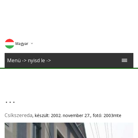
Magyar
Deutsch
Menü -> nyisd le ->
English
Romana
...
Csíkszereda
, készült: 2002. november 27., fotó: 2003mte