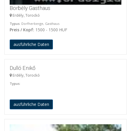
Borbély Gasthaus
Erdély, Torockó
Typus
: Dorfherberge, Gasthaus
Preis / Kopf:
1500 - 1500 HUF
ausführliche Daten
Dulló Enikő
Erdély, Torockó
Typus
:
ausführliche Daten