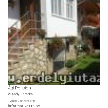
Ági Pension
Erdély, Torockó
Typus
: Dorfherberge
informative Preise: