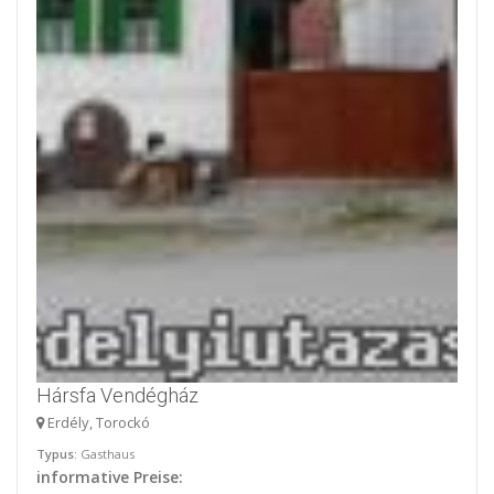
Hársfa Vendégház
Erdély, Torockó
Typus
: Gasthaus
informative Preise: