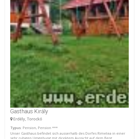
Gasthaus Király
Erdély, Torockó
Typus
: Pension, Pension ***
Unser Gasthaus befindet sich ausserhalb des Dorfes Rimetea in einer
sehr ruhigen Umgebung mit direktem Aussicht auf dem Berg