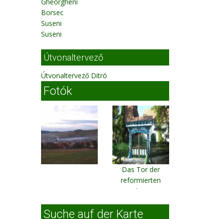
Gheorgheni
Borsec
Suseni
Suseni
Útvonaltervező
Útvonaltervező Ditró
Fotók
Das Tor der
reformierten
Kirche aus
Rigmani
Suche auf der Karte
Rigmani