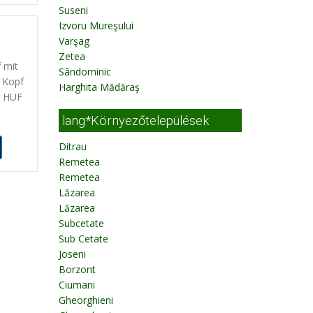
Suseni
Izvoru Mureşului
Varşag
e
Zetea
 mit
Sândominic
 Kopf
Harghita Mădăraş
0 HUF
lang*Környezőtelepülések
Ditrau
Remetea
Remetea
Lăzarea
Lăzarea
Subcetate
Sub Cetate
Joseni
Borzont
Ciumani
Gheorghieni