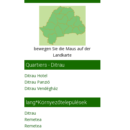
bewegen Sie die Maus auf der
Landkarte
Quartiers - Ditrau
Ditrau Hotel
Ditrau Panzió
Ditrau Vendégház
lang*Környezőtelepülések
Ditrau
Remetea
Remetea