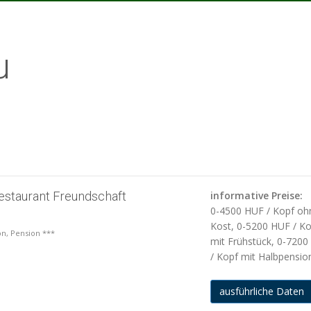
u
estaurant Freundschaft
informative Preise:
0-4500 HUF / Kopf oh
Kost, 0-5200 HUF / K
ion, Pension ***
mit Frühstück, 0-720
/ Kopf mit Halbpensio
ausführliche Daten