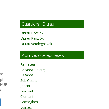
Quartiers - Ditrau
Ditrau Hotelek
Ditrau Panziók
Ditrau Vendégházak
Környező települések
Remetea
Lăzarea-Ghiduţ
ne
Lăzarea
opf
Sub Cetate
0 HUF
Joseni
n
Borzont
Ciumani
Gheorgheni
Borsec