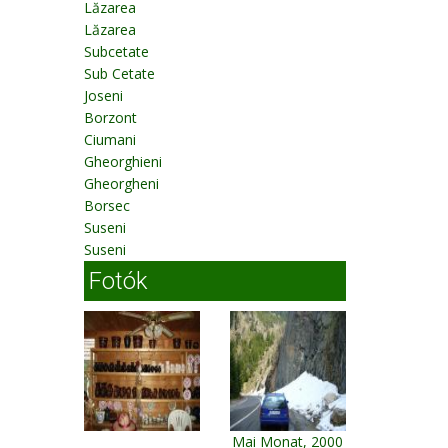
Lăzarea
Lăzarea
Subcetate
Sub Cetate
Joseni
Borzont
Ciumani
Gheorghieni
Gheorgheni
Borsec
Suseni
Suseni
Fotók
Mai Monat, 2000