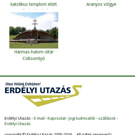
katolikus templom elött
Aranyos völgye
Székelyudvarhely
Hármas-halom oltár
Csíksomlyó
Erdélyi Utazás -
E-mail
-
Kapcsolat
-
Jogi tudnivalók
-
szállások
-
Erdélyi Utazás
copyright © Erdélyi Utazás 2005-2026 All rights reserved !