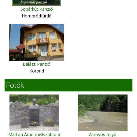
Sopárkút Panzió
Homoródfürdő
Balázs Panzió
Korond
Fotók
Márton Áron mellszobra a
Aranyos folyó