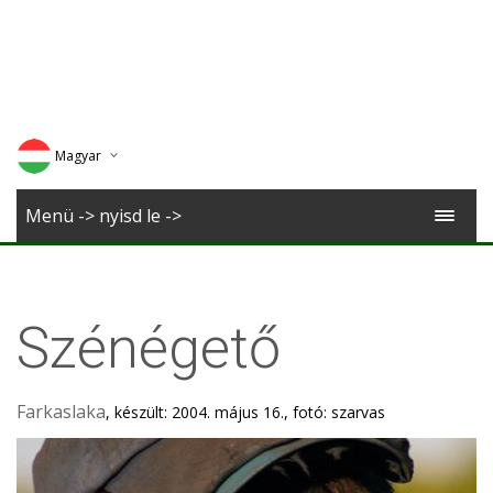
Magyar
Deutsch
Menü -> nyisd le ->
English
Romana
Szénégető
Farkaslaka
, készült: 2004. május 16., fotó: szarvas