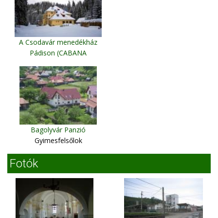
A Csodavár menedékház
Pádison (CABANA
CETATILE PONORULUI)
Pádis
Bagolyvár Panzió
Gyimesfelsőlok
Fotók