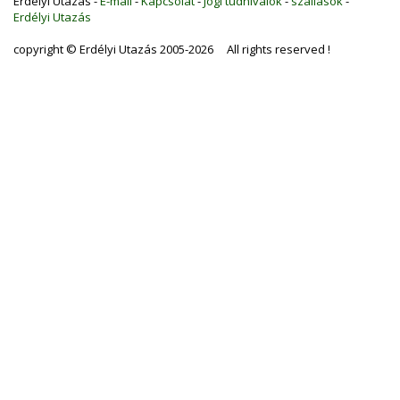
Erdélyi Utazás -
E-mail
-
Kapcsolat
-
Jogi tudnivalók
-
szállások
-
Erdélyi Utazás
copyright © Erdélyi Utazás 2005-2026 All rights reserved !