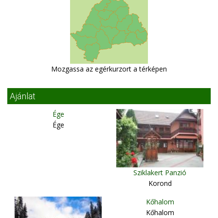
Mozgassa az egérkurzort a térképen
Ajánlat
Ége
Ége
Sziklakert Panzió
Korond
Kőhalom
Kőhalom