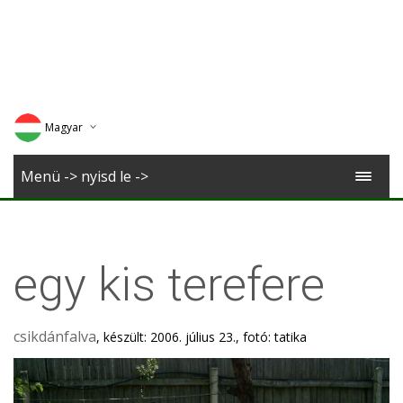
Magyar
Deutsch
Menü -> nyisd le ->
English
Romana
egy kis terefere
csikdánfalva
, készült: 2006. július 23., fotó: tatika