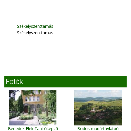
Székelyszenttamás
Székelyszenttamás
Fotók
Benedek Elek Tanítóképző
Bodos madártávlatból