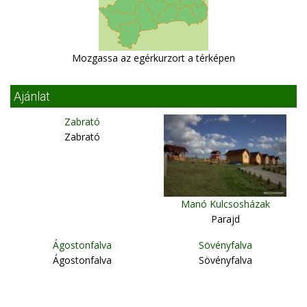
Mozgassa az egérkurzort a térképen
Ajánlat
Zabrató
Zabrató
Manó Kulcsosházak
Parajd
Ágostonfalva
Sövényfalva
Ágostonfalva
Sövényfalva