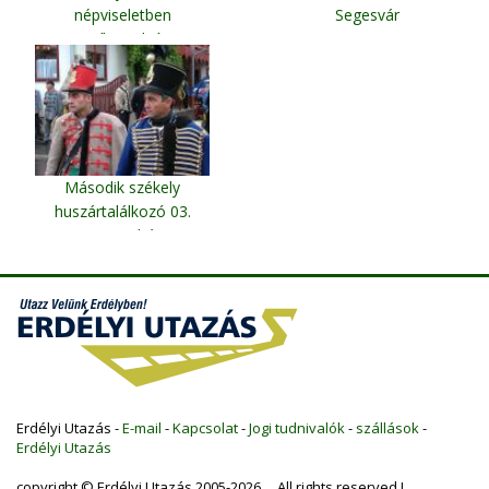
népviseletben
Segesvár
Csíksomlyó
Második székely
huszártalálkozó 03.
Szentegyháza
Erdélyi Utazás -
E-mail
-
Kapcsolat
-
Jogi tudnivalók
-
szállások
-
Erdélyi Utazás
copyright © Erdélyi Utazás 2005-2026 All rights reserved !