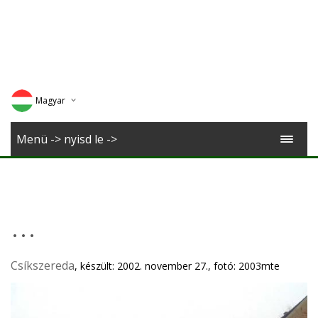
Magyar
Deutsch
Menü -> nyisd le ->
English
Romana
...
Csíkszereda
, készült: 2002. november 27., fotó: 2003mte