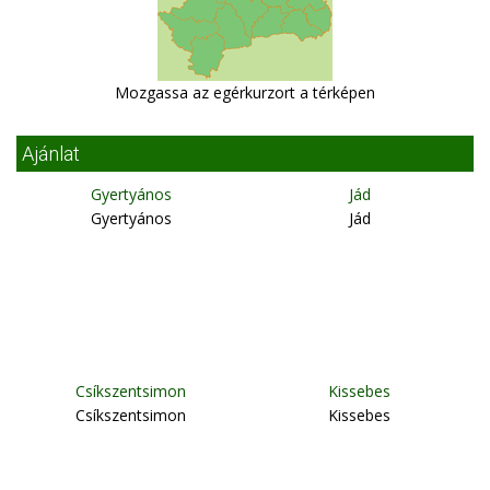
Mozgassa az egérkurzort a térképen
Ajánlat
Gyertyános
Jád
Gyertyános
Jád
Csíkszentsimon
Kissebes
Csíkszentsimon
Kissebes