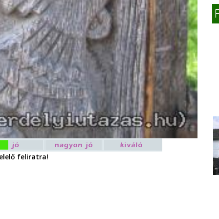
lelő feliratra!