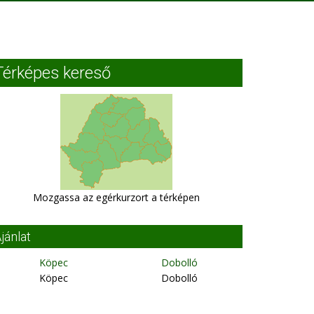
Térképes kereső
Mozgassa az egérkurzort a térképen
jánlat
Köpec
Dobolló
Köpec
Dobolló