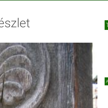
észlet
A