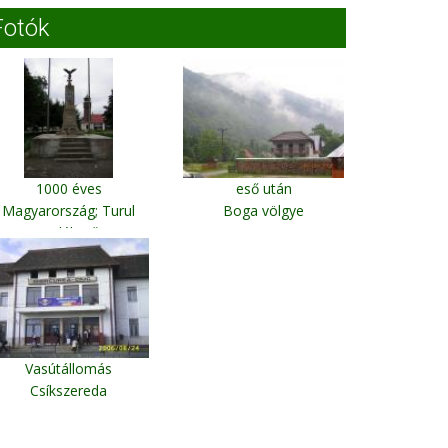
Fotók
1000 éves
eső után
Magyarország; Turul
Boga völgye
emlékmű
Csíkszentmárton
Vasútállomás
Csíkszereda