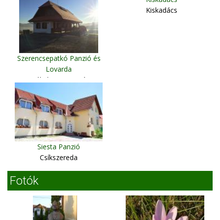
Kiskadács
Szerencsepatkó Panzió és
Lovarda
Székelyszenttamás
Siesta Panzió
Csíkszereda
Fotók