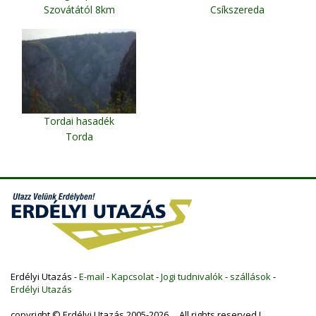
Szovátától 8km
Csíkszereda
Tordai hasadék
Torda
Erdélyi Utazás -
E-mail
-
Kapcsolat
-
Jogi tudnivalók
-
szállások
-
Erdélyi Utazás
copyright © Erdélyi Utazás 2005-2026 All rights reserved !