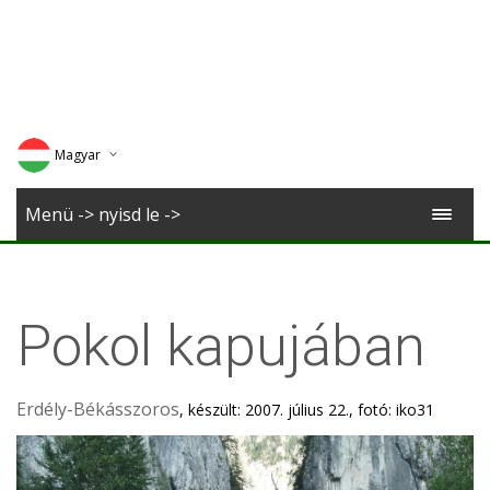
Magyar
Deutsch
Menü -> nyisd le ->
English
Romana
Pokol kapujában
Erdély-Békásszoros
, készült: 2007. július 22., fotó: iko31