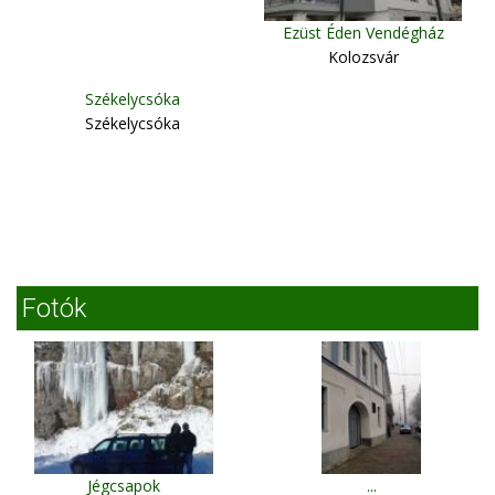
Ezüst Éden Vendégház
Kolozsvár
Székelycsóka
Székelycsóka
Fotók
Jégcsapok
...