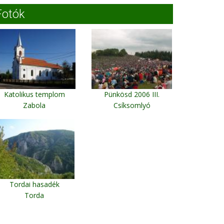
Fotók
Katolikus templom
Pünkösd 2006 III.
Zabola
Csíksomlyó
Tordai hasadék
Torda