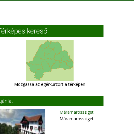
Térképes kereső
Mozgassa az egérkurzort a térképen
jánlat
Máramarossziget
Máramarossziget