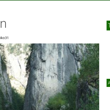
an
: iko31
A