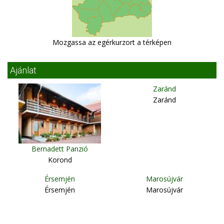
Mozgassa az egérkurzort a térképen
Ajánlat
Zaránd
Zaránd
Bernadett Panzió
Korond
Érsemjén
Marosújvár
Érsemjén
Marosújvár