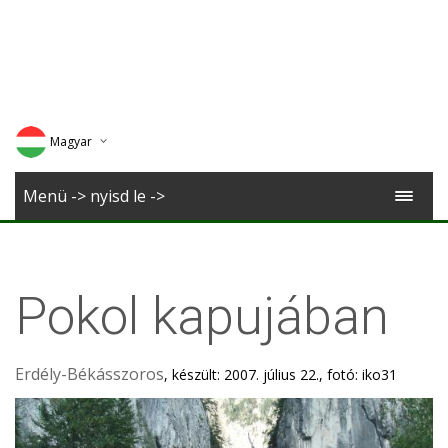
Magyar
Deutsch
Menü -> nyisd le ->
English
Romana
Pokol kapujában
Erdély-Békásszoros
, készült: 2007. július 22., fotó: iko31