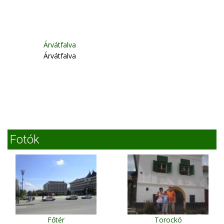
Árvátfalva
Árvátfalva
Fotók
Főtér
Torockó