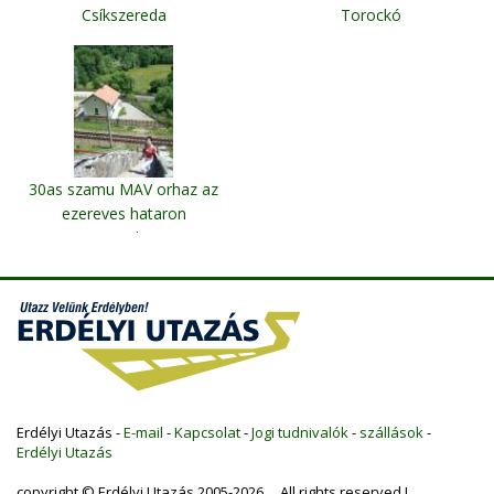
Csíkszereda
Torockó
30as szamu MAV orhaz az
ezereves hataron
Gyimesi hatar
Erdélyi Utazás -
E-mail
-
Kapcsolat
-
Jogi tudnivalók
-
szállások
-
Erdélyi Utazás
copyright © Erdélyi Utazás 2005-2026 All rights reserved !