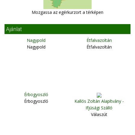
Mozgassa az egérkurzort a térképen
Ajánlat
Nagypold
Étfalvazoltán
Nagypold
Étfalvazoltán
Érbogyoszló
Érbogyoszló
Kallós Zoltán Alapítvány -
Ifjúsági Szálló
Válaszút