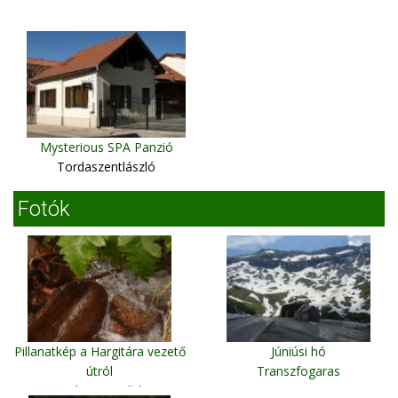
Mysterious SPA Panzió
Tordaszentlászló
Fotók
Pillanatkép a Hargitára vezető
Júniúsi hó
útról
Transzfogaras
Hargitára vezető úton