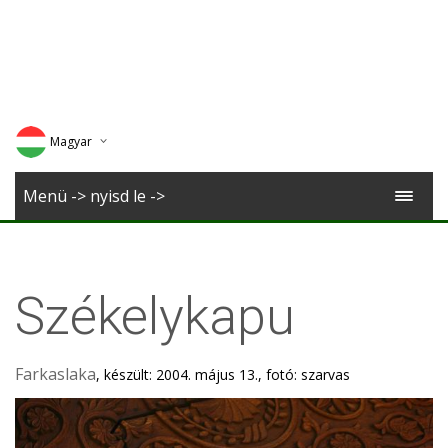
Magyar
Deutsch
Menü -> nyisd le ->
English
Romana
Székelykapu
Farkaslaka
, készült: 2004. május 13., fotó: szarvas