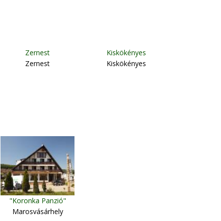
Zernest
Kiskökényes
Zernest
Kiskökényes
"Koronka Panzió"
Marosvásárhely