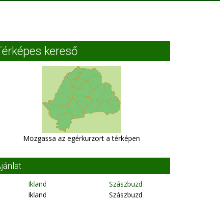
Térképes kereső
Mozgassa az egérkurzort a térképen
jánlat
Ikland
Szászbuzd
Ikland
Szászbuzd