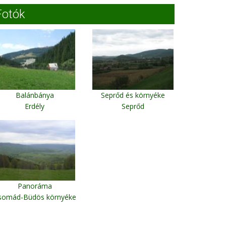
Fotók
Balánbánya
Seprőd és környéke
Erdély
Seprőd
Panoráma
somád-Büdös környéke