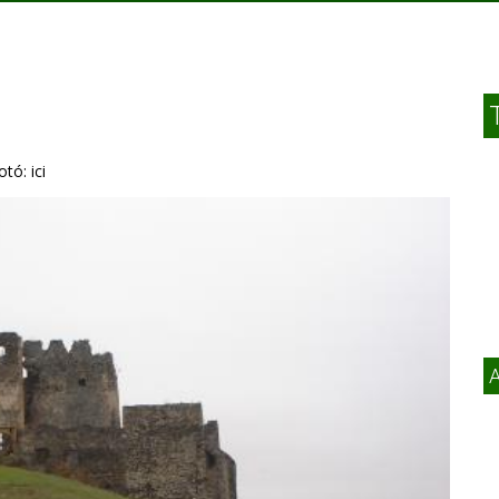
tó: ici
A