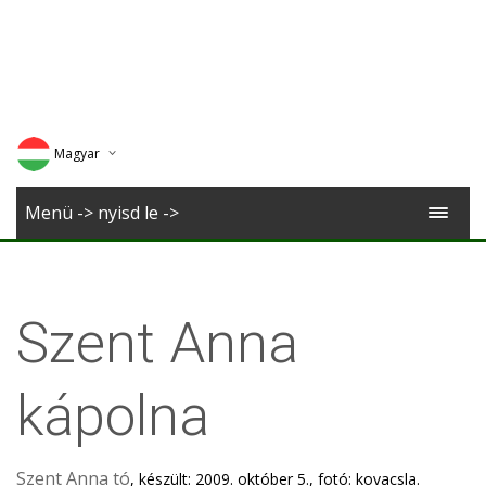
Magyar
Deutsch
Menü -> nyisd le ->
English
Romana
Szent Anna
kápolna
Szent Anna tó
, készült: 2009. október 5., fotó: kovacsla.