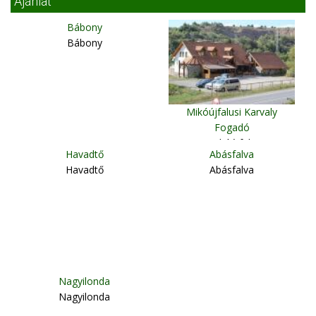
Ajánlat
Bábony
Bábony
Mikóújfalusi Karvaly
Fogadó
Mikóújfalu
Havadtő
Abásfalva
Havadtő
Abásfalva
Nagyilonda
Nagyilonda