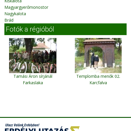
Kiskalota
Magyargyerőmonostor
Nagykalota
Brád
Fotók a régióból
Tamási Áron sírjánál
Templomba menők 02.
Farkaslaka
Karcfalva