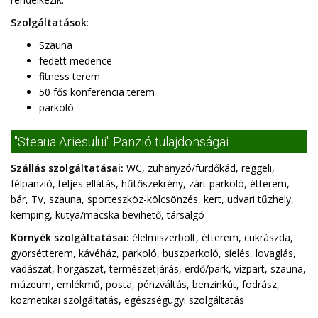
Szolgáltatások
:
Szauna
fedett medence
fitness terem
50 fős konferencia terem
parkoló
"Steaua Ariesului" Panzió tulajdonságai
Szállás szolgáltatásai:
WC, zuhanyzó/fürdőkád, reggeli,
félpanzió, teljes ellátás, hűtőszekrény, zárt parkoló, étterem,
bár, TV, szauna, sporteszköz-kölcsönzés, kert, udvari tűzhely,
kemping, kutya/macska bevihető, társalgó
Környék szolgáltatásai:
élelmiszerbolt, étterem, cukrászda,
gyorsétterem, kávéház, parkoló, buszparkoló, síelés, lovaglás,
vadászat, horgászat, természetjárás, erdő/park, vízpart, szauna,
múzeum, emlékmű, posta, pénzváltás, benzinkút, fodrász,
kozmetikai szolgáltatás, egészségügyi szolgáltatás