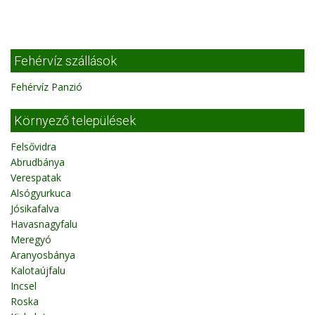
Fehérvíz szállások
Fehérvíz Panzió
Környező települések
Felsővidra
Abrudbánya
Verespatak
Alsógyurkuca
Jósikafalva
Havasnagyfalu
Meregyó
Aranyosbánya
Kalotaújfalu
Incsel
Roska