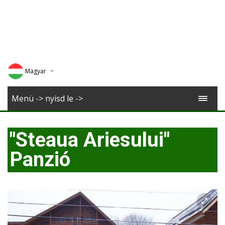
Magyar
Deutsch
Menü -> nyisd le ->
English
"Steaua Ariesului"
Romana
Panzió