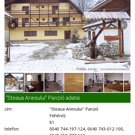
"Steaua Ariesului" Panzió adatai:
cím:
"Steaua Ariesului" Panzió
Fehérvíz
61.
telefon:
0040 744-197-124, 0040 743-012-100,