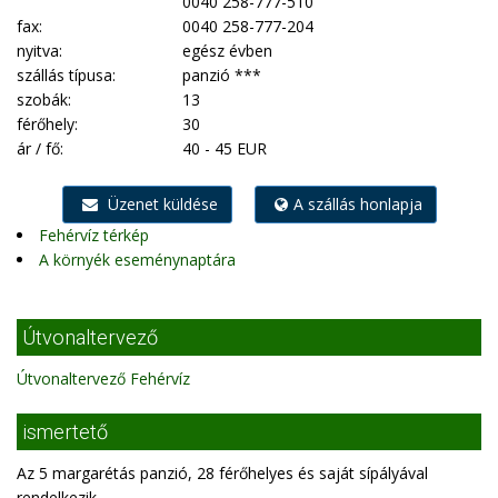
0040 258-777-510
fax:
0040 258-777-204
nyitva:
egész évben
szállás típusa:
panzió ***
szobák:
13
férőhely:
30
ár / fő:
40 - 45 EUR
Üzenet küldése
A szállás honlapja
Fehérvíz térkép
A környék eseménynaptára
Útvonaltervező
Útvonaltervező Fehérvíz
ismertető
Az 5 margarétás panzió, 28 férőhelyes és saját sípályával
rendelkezik.