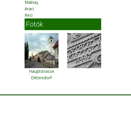
Malnaş
Araci
Reci
Fotók
Hauptstrasse
Dittersdorf