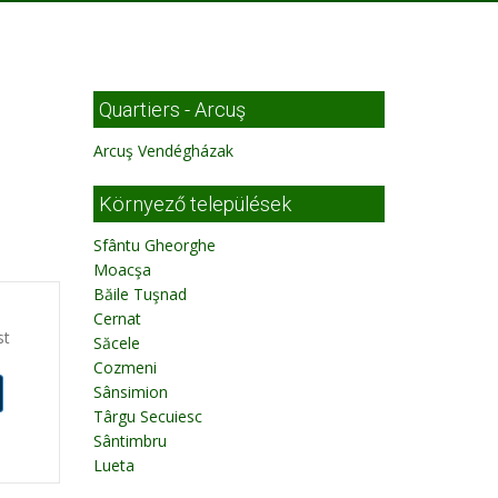
Quartiers - Arcuş
Arcuş Vendégházak
Környező települések
Sfântu Gheorghe
Moacşa
Băile Tuşnad
Cernat
st
Săcele
Cozmeni
Sânsimion
Târgu Secuiesc
Sântimbru
Lueta