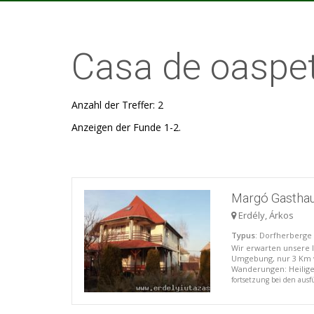
Casa de oaspet
Anzahl der Treffer: 2
Anzeigen der Funde 1-2.
Margó Gastha
Erdély, Árkos
Typus
: Dorfherberge
Wir erwarten unsere l
Umgebung, nur 3 Km v
Wanderungen: Heilige
fortsetzung bei den aus