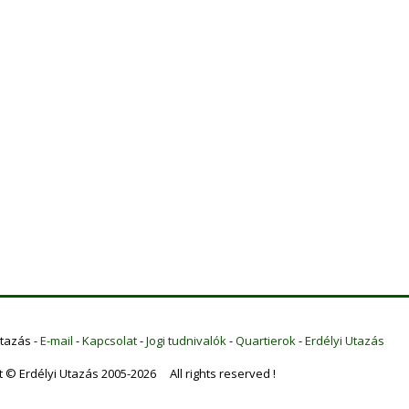
Utazás -
E-mail
-
Kapcsolat
-
Jogi tudnivalók
-
Quartierok
-
Erdélyi Utazás
t © Erdélyi Utazás 2005-2026 All rights reserved !