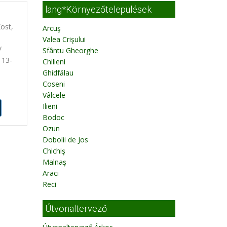
lang*Környezőtelepülések
ost,
Arcuş
Valea Crişului
/
Sfântu Gheorghe
 13-
Chilieni
Ghidfălau
Coseni
Vâlcele
Ilieni
Bodoc
Ozun
Dobolii de Jos
Chichiş
Malnaş
Araci
Reci
Útvonaltervező