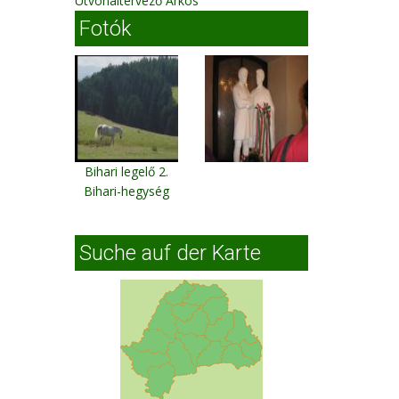
Útvonaltervező Árkos
Fotók
Bihari legelő 2.
Bihari-hegység
Suche auf der Karte