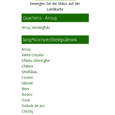
bewegen Sie die Maus auf der
Landkarte
Quartiers - Arcuş
Arcuş Vendégház
lang*Környezőtelepülések
Arcuş
Valea Crişului
Sfântu Gheorghe
Chilieni
Ghidfălau
Coseni
Vâlcele
Ilieni
Bodoc
Ozun
Dobolii de Jos
Chichiş