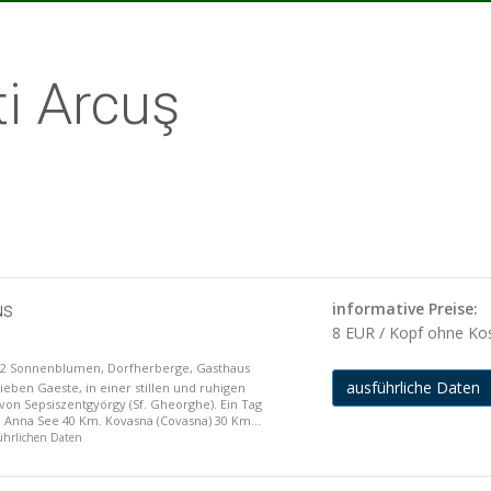
i Arcuş
us
informative Preise:
8 EUR / Kopf ohne Ko
 2 Sonnenblumen, Dorfherberge, Gasthaus
ausführliche Daten
ieben Gaeste, in einer stillen und ruhigen
on Sepsiszentgyörgy (Sf. Gheorghe). Ein Tag
 Anna See 40 Km. Kovasna (Covasna) 30 Km...
führlichen Daten