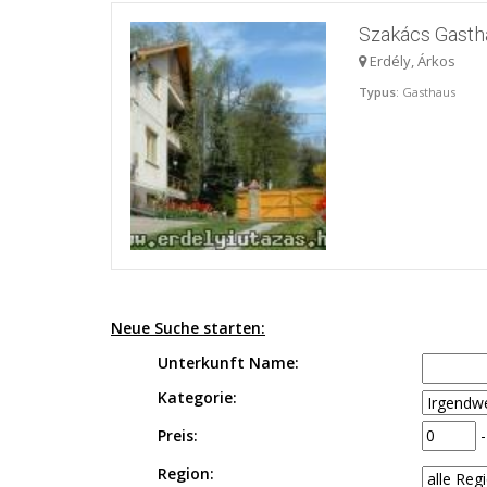
Szakács Gasth
Erdély, Árkos
Typus
: Gasthaus
Neue Suche starten:
Unterkunft Name:
Kategorie:
Preis:
Region: