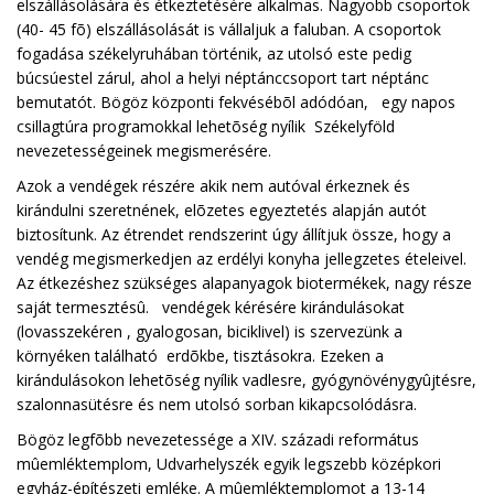
elszállásolására és étkeztetésére alkalmas. Nagyobb csoportok
(40- 45 fõ) elszállásolását is vállaljuk a faluban. A csoportok
fogadása székelyruhában történik, az utolsó este pedig
búcsúestel zárul, ahol a helyi néptánccsoport tart néptánc
bemutatót. Bögöz központi fekvésébõl adódóan, egy napos
csillagtúra programokkal lehetõség nyílik Székelyföld
nevezetességeinek megismerésére.
Azok a vendégek részére akik nem autóval érkeznek és
kirándulni szeretnének, elõzetes egyeztetés alapján autót
biztosítunk. Az étrendet rendszerint úgy állítjuk össze, hogy a
vendég megismerkedjen az erdélyi konyha jellegzetes ételeivel.
Az étkezéshez szükséges alapanyagok biotermékek, nagy része
saját termesztésû. vendégek kérésére kirándulásokat
(lovasszekéren , gyalogosan, biciklivel) is szervezünk a
környéken található erdõkbe, tisztásokra. Ezeken a
kirándulásokon lehetõség nyílik vadlesre, gyógynövénygyûjtésre,
szalonnasütésre és nem utolsó sorban kikapcsolódásra.
Bögöz legfõbb nevezetessége a XIV. századi református
mûemléktemplom, Udvarhelyszék egyik legszebb középkori
egyház-építészeti emléke. A mûemléktemplomot a 13-14