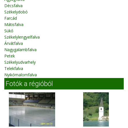
Décsfalva
Székelydobó
Farcád
Mátisfalva
Sükő
Székelylengyelfalva
Árvátfalva
Nagygalambfalva
Petek
Székelyudvarhely
Telekfalva
Nyikómalomfalva
Fotók a régióból