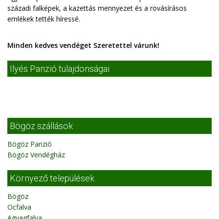
századi falképek, a kazettás mennyezet és a rovásírásos
emlékek tették híressé.
Minden kedves vendéget Szeretettel várunk!
Ilyés Panzió tulajdonságai
Bögöz szállások
Bögöz Panzió
Bögöz Vendégház
Környező települések
Bögöz
Ocfalva
Agyagfalva