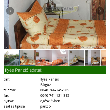
Ilyés Panzió adatai:
cím:
Ilyés Panzió
Bögöz
telefon:
0040 266-245-505
fax:
0040 741-121-815
nyitva:
egész évben
szállás típusa:
panzió