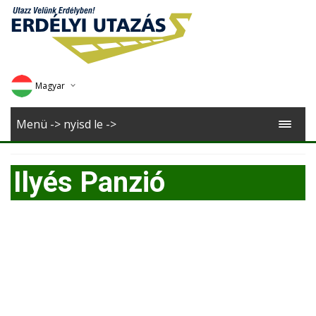
Magyar
Deutsch
Menü -> nyisd le ->
English
Ilyés Panzió
Romana