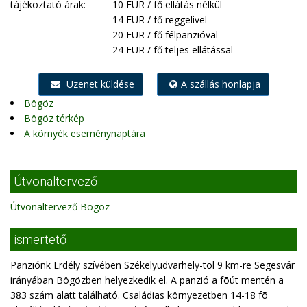
tájékoztató árak:
10 EUR / fő ellátás nélkül
14 EUR / fő reggelivel
20 EUR / fő félpanzióval
24 EUR / fő teljes ellátással
Üzenet küldése
A szállás honlapja
Bögöz
Bögöz térkép
A környék eseménynaptára
Útvonaltervező
Útvonaltervező Bögöz
ismertető
Panziónk Erdély szívében Székelyudvarhely-tõl 9 km-re Segesvár
irányában Bögözben helyezkedik el. A panzió a fõút mentén a
383 szám alatt található. Családias környezetben 14-18 fõ