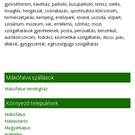
gyorsétterem, kávéház, parkoló, buszparkoló, tenisz, síelés,
lovaglás, horgászat, csónakázás, sporteszköz-kölcsönzés,
természetjárás, kemping, erdő/park, strand, uszoda, vízpart,
szolárium, múzeum, vár, emlékmű, színház, mozi,
szolgáltatások gyerekeknek, posta, pénzváltás, benzinkút,
autókölcsönzés, fodrász, kozmetikai szolgáltatás, disco, piac,
állatok, gyógyszertár, egészségügyi szolgáltatás
Mákófalva szállások
Mákófalva Vendégház
Környező települések
Mákófalva
Nádasdaróc
Magyarkapus
Inaktelke