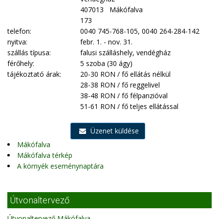
407013 Mákófalva
173
telefon:
0040 745-768-105, 0040 264-284-142
nyitva:
febr. 1. - nov. 31.
szállás típusa:
falusi szálláshely, vendégház
férőhely:
5 szoba (30 ágy)
tájékoztató árak:
20-30 RON / fő ellátás nélkül
28-38 RON / fő reggelivel
38-48 RON / fő félpanzióval
51-61 RON / fő teljes ellátással
Üzenet küldése
Mákófalva
Mákófalva térkép
A környék eseménynaptára
Útvonaltervező
Útvonaltervező Mákófalva