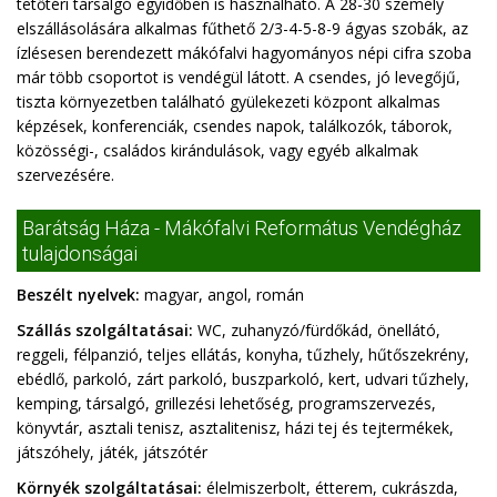
tetőtéri társalgó egyidőben is használható. A 28-30 személy
elszállásolására alkalmas fűthető 2/3-4-5-8-9 ágyas szobák, az
ízlésesen berendezett mákófalvi hagyományos népi cifra szoba
már több csoportot is vendégül látott. A csendes, jó levegőjű,
tiszta környezetben található gyülekezeti központ alkalmas
képzések, konferenciák, csendes napok, találkozók, táborok,
közösségi-, családos kirándulások, vagy egyéb alkalmak
szervezésére.
Barátság Háza - Mákófalvi Református Vendégház
tulajdonságai
Beszélt nyelvek:
magyar, angol, román
Szállás szolgáltatásai:
WC, zuhanyzó/fürdőkád, önellátó,
reggeli, félpanzió, teljes ellátás, konyha, tűzhely, hűtőszekrény,
ebédlő, parkoló, zárt parkoló, buszparkoló, kert, udvari tűzhely,
kemping, társalgó, grillezési lehetőség, programszervezés,
könyvtár, asztali tenisz, asztalitenisz, házi tej és tejtermékek,
játszóhely, játék, játszótér
Környék szolgáltatásai:
élelmiszerbolt, étterem, cukrászda,