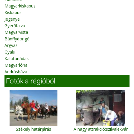
Magyarkiskapus
Kiskapus
Jegenye
Gyerőfalva
Magyarvista
Bánffydongó
Argyas
Gyalu
Kalotanádas
Magyarlóna
Andrásháza
Fotók a régióból
Székely határjárás
A nagy attrakció:szilvalekvár