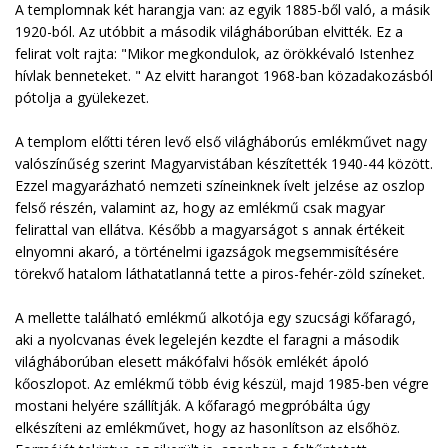
A templomnak két harangja van: az egyik 1885-ből való, a másik
1920-ból. Az utóbbit a második világháborúban elvitték. Ez a
felirat volt rajta: "Mikor megkondulok, az örökkévaló Istenhez
hívlak benneteket. " Az elvitt harangot 1968-ban közadakozásból
pótolja a gyülekezet.
A templom előtti téren levő első világháborús emlékművet nagy
valószínűség szerint Magyarvistában készítették 1940-44 között.
Ezzel magyarázható nemzeti színeinknek ívelt jelzése az oszlop
felső részén, valamint az, hogy az emlékmű csak magyar
felirattal van ellátva. Később a magyarságot s annak értékeit
elnyomni akaró, a történelmi igazságok megsemmisítésére
törekvő hatalom láthatatlanná tette a piros-fehér-zöld színeket.
A mellette található emlékmű alkotója egy szucsági kőfaragó,
aki a nyolcvanas évek legelején kezdte el faragni a második
világháborúban elesett mákófalvi hősök emlékét ápoló
kőoszlopot. Az emlékmű több évig készül, majd 1985-ben végre
mostani helyére szállítják. A kőfaragó megpróbálta úgy
elkészíteni az emlékművet, hogy az hasonlítson az elsőhöz.