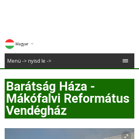
Magyar
Deutsch
Menü -> nyisd le ->
English
Barátság Háza -
Romana
Mákófalvi Református
Vendégház