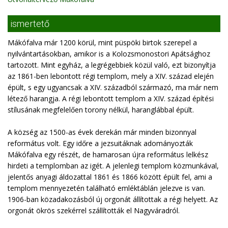
ismertető
Mákófalva már 1200 körül, mint püspöki birtok szerepel a
nyilvántartásokban, amikor is a Kolozsmonostori Apátsághoz
tartozott. Mint egyház, a legrégebbiek közül való, ezt bizonyítja
az 1861-ben lebontott régi templom, mely a XIV. század elején
épült, s egy ugyancsak a XIV. századból származó, ma már nem
létező harangja. A régi lebontott templom a XIV. század építési
stílusának megfelelően torony nélkül, haranglábbal épült.
A község az 1500-as évek derekán már minden bizonnyal
református volt. Egy időre a jezsuitáknak adományozták
Mákófalva egy részét, de hamarosan újra református lelkész
hirdeti a templomban az igét. A jelenlegi templom közmunkával,
jelentős anyagi áldozattal 1861 és 1866 között épült fel, ami a
templom mennyezetén található emléktáblán jelezve is van.
1906-ban közadakozásból új orgonát állítottak a régi helyett. Az
orgonát ökrös szekérrel szállították el Nagyváradról.