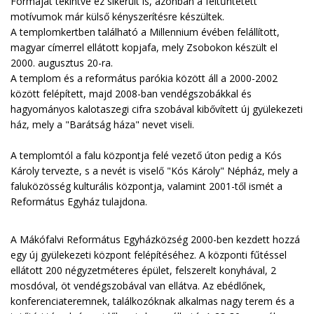
Formáját tekintve ez sikerült is, azonban a feltűntetett
motívumok már külső kényszerítésre készültek.
A templomkertben található a Millennium évében felállított,
magyar címerrel ellátott kopjafa, mely Zsobokon készült el
2000. augusztus 20-ra.
A templom és a református parókia között áll a 2000-2002
között felépített, majd 2008-ban vendégszobákkal és
hagyományos kalotaszegi cifra szobával kibővített új gyülekezeti
ház, mely a "Barátság háza" nevet viseli.
A templomtól a falu központja felé vezető úton pedig a Kós
Károly tervezte, s a nevét is viselő "Kós Károly" Népház, mely a
faluközösség kulturális központja, valamint 2001-től ismét a
Református Egyház tulajdona.
A Mákófalvi Református Egyházközség 2000-ben kezdett hozzá
egy új gyülekezeti központ felépítéséhez. A központi fűtéssel
ellátott 200 négyzetméteres épület, felszerelt konyhával, 2
mosdóval, öt vendégszobával van ellátva. Az ebédlőnek,
konferenciateremnek, találkozóknak alkalmas nagy terem és a