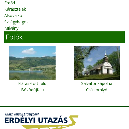
Erdőd
Kárásztelek
Alsóvalkó
Szilágybagos
Milvány
Fotók
Elárasztott falu
Salvator kápolna
Bözödújfalu
Csíksomlyó