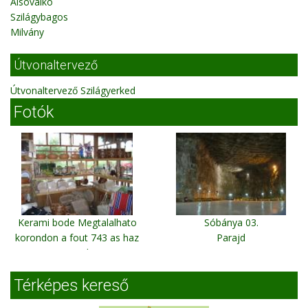
Alsóvalkó
Szilágybagos
Milvány
Útvonaltervező
Útvonaltervező Szilágyerked
Fotók
Kerami bode Megtalalhato
Sóbánya 03.
korondon a fout 743 as haz
Parajd
szam alat!
Korond alszeg 743
Térképes kereső