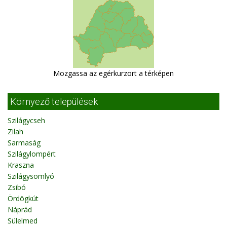
Mozgassa az egérkurzort a térképen
Környező települések
Szilágycseh
Zilah
Sarmaság
Szilágylompért
Kraszna
Szilágysomlyó
Zsibó
Ördögkút
Náprád
Sülelmed