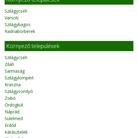
Szilágycseh
Varsolc
Szilágybagos
Radnaborberek
Környező települések
Szilágycseh
Zilah
Sarmaság
Szilágylompért
Kraszna
Szilágysomlyó
Zsibó
Ördögkút
Náprád
Sülelmed
Erdőd
Kárásztelek