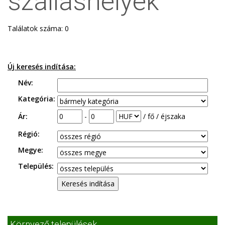
szálláshelyek
Találatok száma: 0
Új keresés indítása:
Név:
Kategória:
Ár:
-
/ fő / éjszaka
Régió:
Megye:
Település:
Környező települések