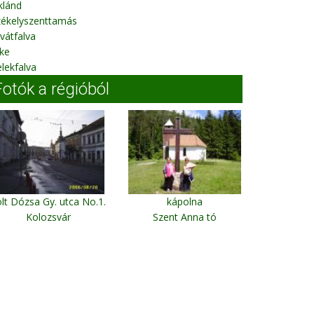
klánd
zékelyszenttamás
vátfalva
ke
lekfalva
Fotók a régióból
lt Dózsa Gy. utca No.1.
kápolna
Kolozsvár
Szent Anna tó