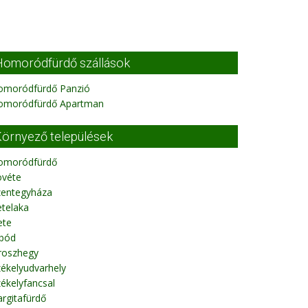
omoródfürdő szállások
omoródfürdő Panzió
omoródfürdő Apartman
örnyező települések
omoródfürdő
övéte
zentegyháza
telaka
ete
ibód
roszhegy
ékelyudvarhely
ékelyfancsal
rgitafürdő