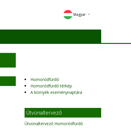
Magyar
Deutsch
English
Romana
Homoródfürdő
Homoródfürdő térkép
A környék eseménynaptára
Útvonaltervező
Útvonaltervező Homoródfürdő