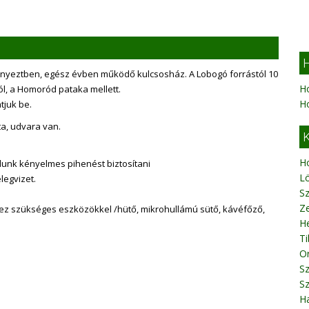
H
nyeztben, egész évben működő kulcsosház. A Lobogó forrástól 10
H
úttól, a Homoród pataka mellett.
H
tjuk be.
ta, udvara van.
K
H
unk kényelmes pihenést biztosítani
L
legvizet.
S
Ze
hez szükséges eszközökkel /hütő, mikrohullámú sütő, kávéfőző,
H
T
O
Sz
Sz
Ha