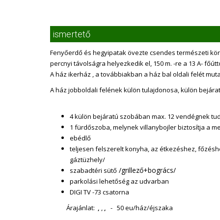
ismertető
Fenyőerdő és hegyipatak övezte csendes természeti kör
percnyi távolságra helyezkedik el, 150 m. -re a 13 A- fő
A ház ikerház , a továbbiakban a ház bal oldali felét muta
A ház jobboldali felének külön tulajdonosa, külön bejára
4 külön bejáratú szobában max. 12 vendégnek tud
1 fürdőszoba, melynek villanybojler biztosítja a me
ebédlő
teljesen felszerelt konyha, az étkezéshez, főzés
gáztüzhely/
/grillező+bogrács/
szabadtéri sütő
parkolási lehetőség az udvarban
DIGI TV -73 csatorna
Árajánlat:
,
,
,
- 50 eu/ház/éjszaka