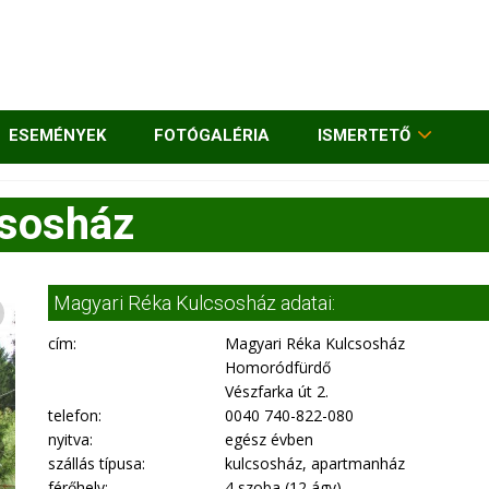
ESEMÉNYEK
FOTÓGALÉRIA
ISMERTETŐ
csosház
Magyari Réka Kulcsosház adatai:
cím:
Magyari Réka Kulcsosház
Homoródfürdő
Vészfarka út 2.
telefon:
0040 740-822-080
nyitva:
egész évben
szállás típusa:
kulcsosház, apartmanház
férőhely:
4 szoba (12 ágy)