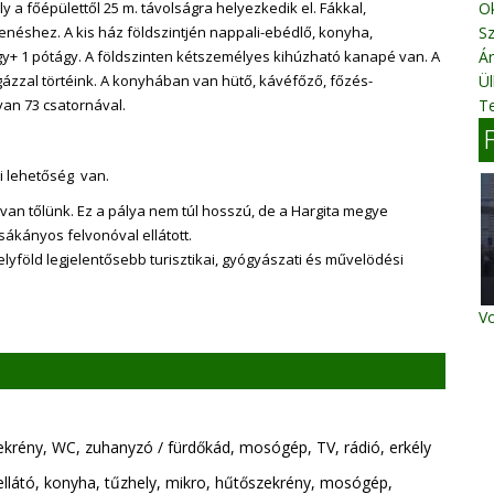
 főépülettől 25 m. távolságra helyezkedik el. Fákkal,
O
enéshez. A kis ház földszintjén nappali-ebédlő, konyha,
S
gy+ 1 pótágy. A földszinten kétszemélyes kihúzható kanapé van. A
Ár
kgázzal törtéink. A konyhában van hütő, kávéfőző, főzés-
Ül
an 73 csatornával.
Te
i lehetőség van.
van tőlünk. Ez a pálya nem túl hosszú, de a Hargita megye
sákányos felvonóval ellátott.
elyföld legjelentősebb turisztikai, gyógyászati és művelödési
Vo
ekrény, WC, zuhanyzó / fürdőkád, mosógép, TV, rádió, erkély
látó, konyha, tűzhely, mikro, hűtőszekrény, mosógép,