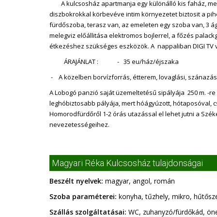
A kulcsosház apartmanja egy különálló kis faház, mely a
diszbokrokkal körbevéve intim környezetet biztosit a pih
fürdőszoba, terasz van, az emeleten egy szoba van, 3 á
melegviz előállitása elektromos bojlerrel, a főzés palac
étkezéshez szükséges eszközök. A nappaliban DIGI TV v
ÁRAJÁNLAT :
- 35 eu/ház/éjszaka
- A közelben borvízforrás, étterem, lovaglási, szánazás
A Lobogó panzió saját üzemeltetésű sipályája 250 m. -re 
leghóbiztosabb pályája, mert hóágyúzott, hótaposóval, c
Homorodfürdőről 1-2 órás utazással el lehet jutni a Szék
nevezetességeihez.
Magyari Réka Kulcsosház tulajdonságai
Beszélt nyelvek:
magyar, angol, román
Szoba paraméterei:
konyha, tűzhely, mikro, hűtősz
Szállás szolgáltatásai:
WC, zuhanyzó/fürdőkád, önel