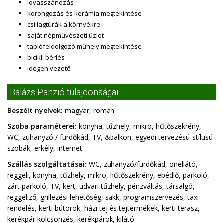
lovasszánozás
korongozás és kerámia megtekintése
csillagtúrák a környékre
saját népművészeti üzlet
taplófeldolgozó műhely megtekintése
bicikli bérlés
idegen vezető
Balázs Panzió tulajdonságai
Beszélt nyelvek:
magyar, román
Szoba paraméterei:
konyha, tűzhely, mikro, hűtőszekrény,
WC, zuhanyzó / fürdőkád, TV, &balkon, egyedi tervezésú-stílusú
szobák, erkély, internet
Szállás szolgáltatásai:
WC, zuhanyzó/fürdőkád, önellátó,
reggeli, konyha, tűzhely, mikro, hűtőszekrény, ebédlő, parkoló,
zárt parkoló, TV, kert, udvari tűzhely, pénzváltás, társalgó,
reggeliző, grillezési lehetőség, sakk, programszervezés, taxi
rendelés, kerti bútorok, házi tej és tejtermékek, kerti terasz,
kerékpár kölcsönzés, kerékpárok, kilátó