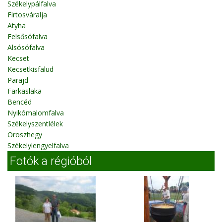
Székelypálfalva
Firtosváralja
Atyha
Felsősófalva
Alsósófalva
Kecset
Kecsetkisfalud
Parajd
Farkaslaka
Bencéd
Nyikómalomfalva
Székelyszentlélek
Oroszhegy
Székelylengyelfalva
Fotók a régióból