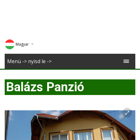
Magyar
Deutsch
Menü -> nyisd le ->
English
Balázs Panzió
Romana