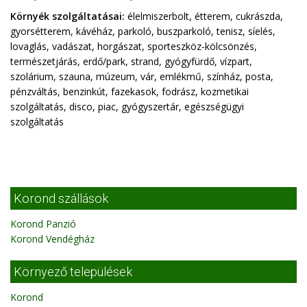
Környék szolgáltatásai:
élelmiszerbolt, étterem, cukrászda,
gyorsétterem, kávéház, parkoló, buszparkoló, tenisz, síelés,
lovaglás, vadászat, horgászat, sporteszköz-kölcsönzés,
természetjárás, erdő/park, strand, gyógyfürdő, vízpart,
szolárium, szauna, múzeum, vár, emlékmű, színház, posta,
pénzváltás, benzinkút, fazekasok, fodrász, kozmetikai
szolgáltatás, disco, piac, gyógyszertár, egészségügyi
szolgáltatás
Korond szállások
Korond Panzió
Korond Vendégház
Környező települések
Korond