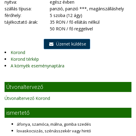
nyitva:
egész évben
szállás típusa:
panzió, panzió ***, magánszálláshely
férőhely:
5 szoba (12 ágy)
tájékoztató árak:
35 RON / fő ellátás nélkül
50 RON / fő reggelivel
Üzenet küldése
Korond
Korond térkép
A környék eseménynaptára
Útvonaltervező
Útvonaltervező Korond
ismertető
áfonya, szamóca, málna, gomba szedés
lovaskocsizás, szénásszekér vagy hintó