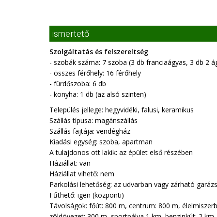
ismertető
Szolgáltatás és felszereltség
- szobák száma: 7 szoba (3 db franciaágyas, 3 db 2 ág
- összes férőhely: 16 férőhely
- fürdőszoba: 6 db
- konyha: 1 db (az alsó szinten)
Település jellege: hegyvidéki, falusi, keramikus
Szállás típusa: magánszállás
Szállás fajtája: vendégház
Kiadási egység: szoba, apartman
A tulajdonos ott lakik: az épület első részében
Háziállat: van
Háziállat vihető: nem
Parkolási lehetőség: az udvarban vagy zárható garáz
Fűthető: igen (központi)
Távolságok: főút: 800 m, centrum: 800 m, élelmiszerb
zöldövezet: 300 m, sportpálya 1 km, benzinkút: 2 km.