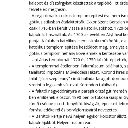
kalapot és dísztárgykat készítettek a taplóból. Itt ér
felvételeit megnézni.
- A régi római katolikus templom építési éve nem ism
gótikus stílusban átalakították. Ekkor Szent Bertalan
csak 1716-ban került vissza a katolikusokhoz. 1720-b
kápolnát használtak. Az 1700-as években Atyhával köz
papja. A faluban katolikus elemi iskola működött, e
katolikus templom építése kezdődött meg, amelyet egy 
gótikus templom néhány köve ennek a kerítésébe van
- Unitárius templomát 1720 és 1750 között építették
- A templommal átellenben Falumúzeum található, szé
található impozáns Művelődési Házat, Korond híres szül
falát "Júlia szép leány" című ballada faragott domborm
szerint a legszebb változat Korondon található)
- A falutól negyedórányira a parajdi országút menté
ben említenek először, 1890-ben birtokosa Gáspár Gyu
fürdő csődbe jutott, fenyőfáit kivágták, épületeit leb
forrásüledékeiről és borvízforrásairól nevezetes.
- A Barátok kertje nevű helyen egykor kolostor állott
kápolnájukból. Helyén malom van.