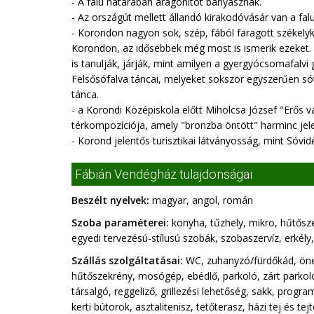
- A falu határában aragonitot bányásznak.
- Az országút mellett állandó kirakodóvásár van a fal
- Korondon nagyon sok, szép, fából faragott székelyk
Korondon, az idősebbek még most is ismerik ezeket. 
is tanulják, járják, mint amilyen a gyergyócsomafalvi
Felsősófalva táncai, melyeket sokszor egyszerűen sóv
tánca.
- a Korondi Középiskola előtt Miholcsa József "Erős
térkompozíciója, amely "bronzba öntött" harminc jele
- Korond jelentős turisztikai látványosság, mint Sóvidé
Fábián Vendégház tulajdonságai
Beszélt nyelvek:
magyar, angol, román
Szoba paraméterei:
konyha, tűzhely, mikro, hűtősz
egyedi tervezésú-stílusú szobák, szobaszervíz, erkély,
Szállás szolgáltatásai:
WC, zuhanyzó/fürdőkád, önellá
hűtőszekrény, mosógép, ebédlő, parkoló, zárt parkoló,
társalgó, reggeliző, grillezési lehetőség, sakk, progra
kerti bútorok, asztalitenisz, tetőterasz, házi tej és t