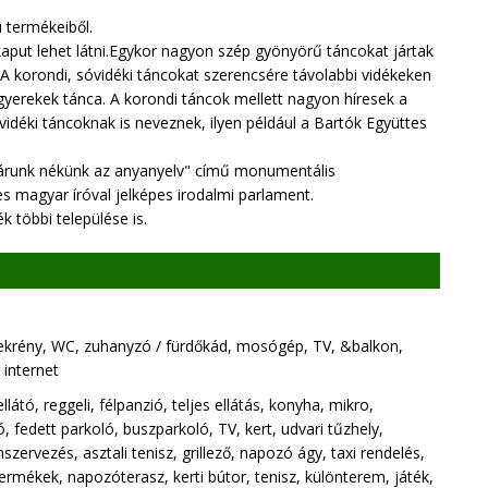
u termékeiből.
aput lehet látni.Egykor nagyon szép gyönyörű táncokat jártak
A korondi, sóvidéki táncokat szerencsére távolabbi vidékeken
 gyerekek tánca. A korondi táncok mellett nagyon híresek a
idéki táncoknak is neveznek, ilyen például a Bartók Együttes
 várunk nékünk az anyanyelv" című monumentális
s magyar íróval jelképes irodalmi parlament.
k többi települése is.
ekrény, WC, zuhanyzó / fürdőkád, mosógép, TV, &balkon,
 internet
tó, reggeli, félpanzió, teljes ellátás, konyha, mikro,
 fedett parkoló, buszparkoló, TV, kert, udvari tűzhely,
mszervezés, asztali tenisz, grillező, napozó ágy, taxi rendelés,
ejtermékek, napozóterasz, kerti bútor, tenisz, különterem, játék,