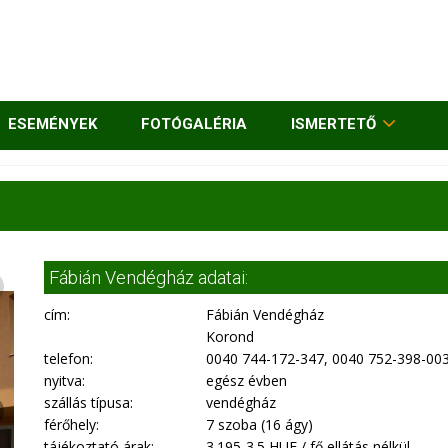
ESEMÉNYEK
FOTÓGALÉRIA
ISMERTETŐ
Fábián Vendégház adatai:
cím:
Fábián Vendégház
Korond
telefon:
0040 744-172-347, 0040 752-398-00
nyitva:
egész évben
szállás típusa:
vendégház
férőhely:
7 szoba (16 ágy)
tájékoztató árak:
3.195-3.5 HUF / fő ellátás nélkül