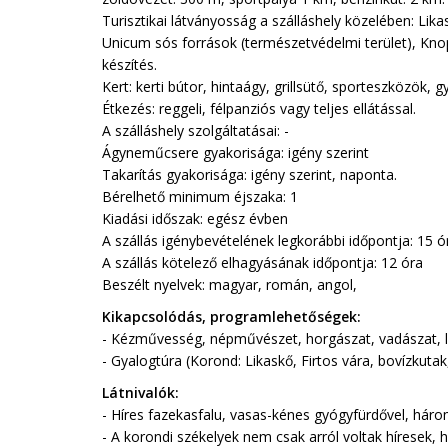
Turisztikai látványosság a szálláshely közelében: Lika
Unicum sós források (természetvédelmi terület), K
készítés.
Kert: kerti bútor, hintaágy, grillsütő, sporteszközök, 
Étkezés: reggeli, félpanziós vagy teljes ellátással.
A szálláshely szolgáltatásai: -
Ágyneműcsere gyakorisága: igény szerint
Takarítás gyakorisága: igény szerint, naponta.
Bérelhető minimum éjszaka: 1
Kiadási időszak: egész évben
A szállás igénybevételének legkorábbi időpontja: 15 ó
A szállás kötelező elhagyásának időpontja: 12 óra
Beszélt nyelvek: magyar, román, angol,
Kikapcsolódás, programlehetőségek:
- Kézművesség, népművészet, horgászat, vadászat, lov
- Gyalogtúra (Korond: Likaskő, Firtos vára, bovízkutak
Látnivalók:
- Híres fazekasfalu, vasas-kénes gyógyfürdővel, háro
- A korondi székelyek nem csak arról voltak híresek, 