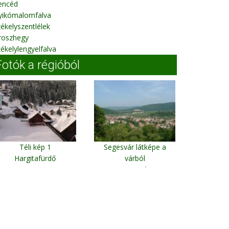
encéd
yikómalomfalva
ékelyszentlélek
roszhegy
ékelylengyelfalva
Fotók a régióból
Téli kép 1
Segesvár látképe a
Hargitafürdő
várból
Segesvár