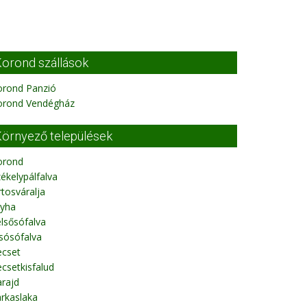
orond szállások
orond Panzió
orond Vendégház
örnyező települések
orond
ékelypálfalva
rtosváralja
tyha
lsősófalva
sósófalva
ecset
csetkisfalud
rajd
rkaslaka