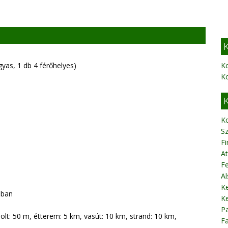
K
yas, 1 db 4 férőhelyes)
K
K
K
K
Sz
Fi
A
Fe
Al
K
sban
Ke
Pa
olt: 50 m, étterem: 5 km, vasút: 10 km, strand: 10 km,
Fa