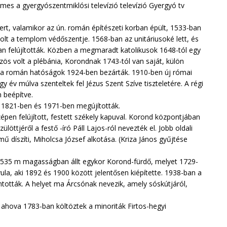
demes a gyergyószentmiklósi televízió televízió Gyergyó tv
ert, valamikor az ún. román építészeti korban épült, 1533-ban
 volt a templom védőszentje. 1568-ban az unitáriusoké lett, és
an felújították. Közben a megmaradt katolikusok 1648-tól egy
ös volt a plébánia, Korondnak 1743-tól van saját, külön
zt a román hatóságok 1924-ben bezárták. 1910-ben új római
év múlva szenteltek fel Jézus Szent Szíve tiszteletére. A régi
 beépítve.
, 1821-ben és 1971-ben megújították.
pen felújított, festett székely kapuval. Korond központjában
öttjéről a festő -író Páll Lajos-ról nevezték el. Jobb oldali
ű díszíti, Miholcsa József alkotása. (Kriza János gyűjtése
n 535 m magasságban állt egykor Korond-fürdő, melyet 1729-
la, aki 1892 és 1900 között jelentősen kiépítette. 1938-ban a
ontották. A helyet ma Árcsónak nevezik, amely sóskútjáról,
, ahova 1783-ban költöztek a minoriták Firtos-hegyi