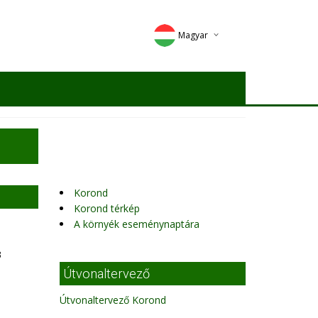
Magyar
Deutsch
English
Romana
Korond
Korond térkép
A környék eseménynaptára
3
Útvonaltervező
Útvonaltervező Korond