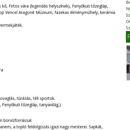
B
s kő, Firtos vára (legendás helyszínek), Fenyőkuti tőzegláp,
N
nopp Vencel Aragonit Múzeum, fazekas élményműhely, kerámia
Sz
O
gyermekjáték.
Sz
ra
aglás, túrázás, téli sportok.
, Fenyőkuti tőzegláp, tanyavilág,)
m borvízforrással.
hanem, a topló feldolgozás igazi nagy mesterei. Sapkát,