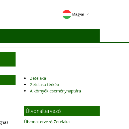
Magyar
Deutsch
English
Romana
Zetelaka
Zetelaka térkép
A környék eseménynaptára
0
Útvonaltervező
Útvonaltervező Zetelaka
égház