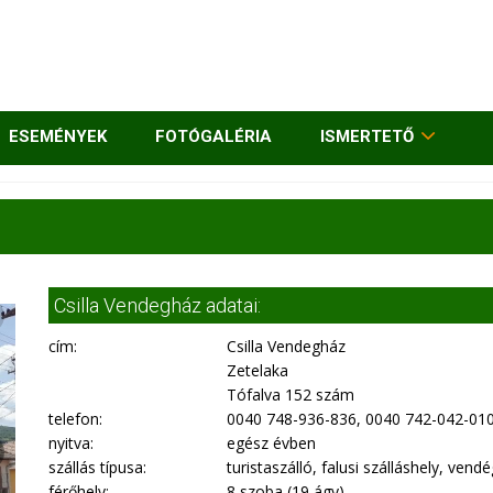
ESEMÉNYEK
FOTÓGALÉRIA
ISMERTETŐ
Csilla Vendegház adatai:
cím:
Csilla Vendegház
Zetelaka
Tófalva 152 szám
telefon:
0040 748-936-836, 0040 742-042-01
nyitva:
egész évben
szállás típusa:
turistaszálló, falusi szálláshely, vend
férőhely:
8 szoba (19 ágy)