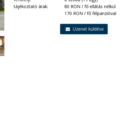
tájékoztató árak:
80 RON / fő ellátás nélkül
170 RON / fő félpanzióval
Üzenet küldése