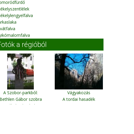
omoródfürdő
ékelyszentlélek
ékelylengyelfalva
rkaslaka
vátfalva
yikómalomfalva
Fotók a régióból
A Szobor-parkból:
Vágyakozás
Bethlen Gábor szobra
A tordai hasadék
Székelyudvarhely