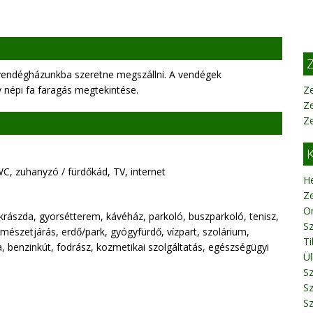
Z
 vendégházunkba szeretne megszállni. A vendégek
y népi fa faragás megtekintése.
Ze
Z
Z
K
C, zuhanyzó / fürdőkád, TV, internet
H
Ze
O
krászda, gyorsétterem, kávéház, parkoló, buszparkoló, tenisz,
Sz
rmészetjárás, erdő/park, gyógyfürdő, vízpart, szolárium,
T
 benzinkút, fodrász, kozmetikai szolgáltatás, egészségügyi
Ül
S
Sz
Sz