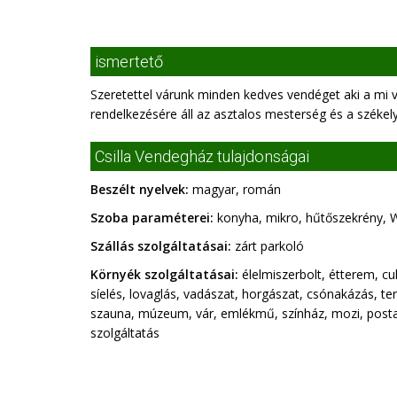
ismertető
Szeretettel várunk minden kedves vendéget aki a mi
rendelkezésére áll az asztalos mesterség és a székel
Csilla Vendegház tulajdonságai
Beszélt nyelvek:
magyar, román
Szoba paraméterei:
konyha, mikro, hűtőszekrény, W
Szállás szolgáltatásai:
zárt parkoló
Környék szolgáltatásai:
élelmiszerbolt, étterem, cu
síelés, lovaglás, vadászat, horgászat, csónakázás, te
szauna, múzeum, vár, emlékmű, színház, mozi, posta,
szolgáltatás