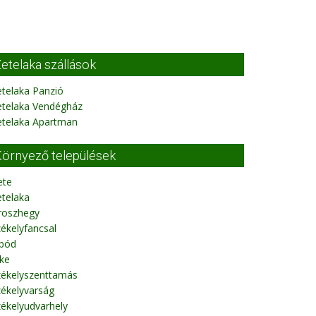
etelaka szállások
telaka Panzió
etelaka Vendégház
etelaka Apartman
örnyező települések
ete
telaka
roszhegy
ékelyfancsal
ibód
ke
zékelyszenttamás
ékelyvarság
ékelyudvarhely