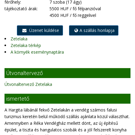
férőhely:
7 szoba (17 ágy)
tájékoztató árak:
5500 HUF / fő félpanzióval
4500 HUF / fő reggelivel
Üzenet küldése
A szállás honlapja
Zetelaka
Zetelaka térkép
A környék eseménynaptára
Útvonaltervező
Útvonaltervező Zetelaka
ismertető
A Hargita lábánál fekvő Zetelakán a vendég számos falusi
turizmus keretén belül működő szállás ajánlata közül választhat.
Amennyiben a Réka Vendégház mellett dönt, az új építésű
épület, a tiszta és hangulatos szobák és a jól felszerelt konyha