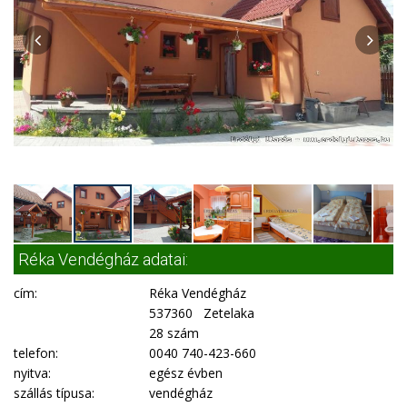
Réka Vendégház adatai:
cím:
Réka Vendégház
537360 Zetelaka
28 szám
telefon:
0040 740-423-660
nyitva:
egész évben
szállás típusa:
vendégház