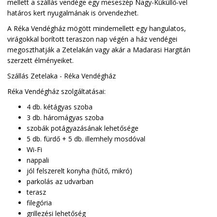
mellett a szállás vendége egy meseszép Nagy-Küküllő-vel
határos kert nyugalmának is örvendezhet.
A Réka Vendégház mögött mindemellett egy hangulatos,
virágokkal borított teraszon nap végén a ház vendégei
megoszthatják a Zetelakán vagy akár a Madarasi Hargitán
szerzett élményeiket.
Szállás Zetelaka - Réka Vendégház
Réka Vendégház szolgáltatásai:
4 db. kétágyas szoba
3 db. háromágyas szoba
szobák potágyazásának lehetősége
5 db. fürdő + 5 db. illemhely mosdóval
Wi-Fi
nappali
jól felszerelt konyha (hűtő, mikró)
parkolás az udvarban
terasz
filegória
grillezési lehetőség