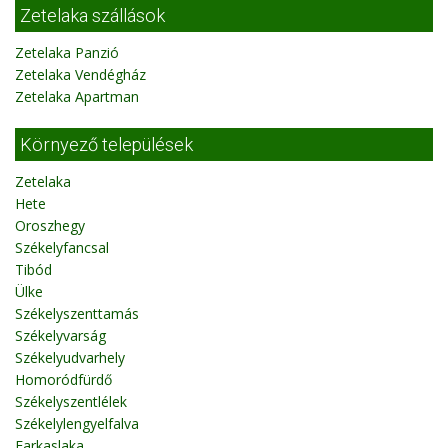
Zetelaka szállások
Zetelaka Panzió
Zetelaka Vendégház
Zetelaka Apartman
Környező települések
Zetelaka
Hete
Oroszhegy
Székelyfancsal
Tibód
Ülke
Székelyszenttamás
Székelyvarság
Székelyudvarhely
Homoródfürdő
Székelyszentlélek
Székelylengyelfalva
Farkaslaka