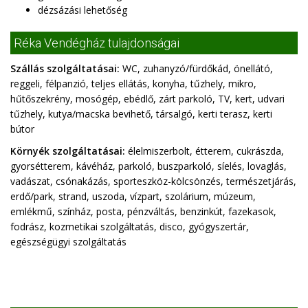
dézsázási lehetőség
Réka Vendégház tulajdonságai
Szállás szolgáltatásai:
WC, zuhanyzó/fürdőkád, önellátó,
reggeli, félpanzió, teljes ellátás, konyha, tűzhely, mikro,
hűtőszekrény, mosógép, ebédlő, zárt parkoló, TV, kert, udvari
tűzhely, kutya/macska bevihető, társalgó, kerti terasz, kerti
bútor
Környék szolgáltatásai:
élelmiszerbolt, étterem, cukrászda,
gyorsétterem, kávéház, parkoló, buszparkoló, síelés, lovaglás,
vadászat, csónakázás, sporteszköz-kölcsönzés, természetjárás,
erdő/park, strand, uszoda, vízpart, szolárium, múzeum,
emlékmű, színház, posta, pénzváltás, benzinkút, fazekasok,
fodrász, kozmetikai szolgáltatás, disco, gyógyszertár,
egészségügyi szolgáltatás