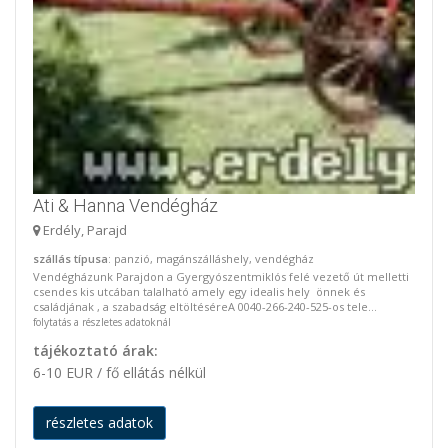
Ati & Hanna Vendégház
Erdély, Parajd
szállás típusa
: panzió, magánszálláshely, vendégház
Vendégházunk Parajdon a Gyergyószentmiklós felé vezető út melletti
csendes kis utcában talalható amely egy idealis hely önnek és
családjának , a szabadság eltöltéséreA 0040-266-240-525-os tele...
folytatás a részletes adatoknál
tájékoztató árak:
6-10 EUR / fő ellátás nélkül
részletes adatok