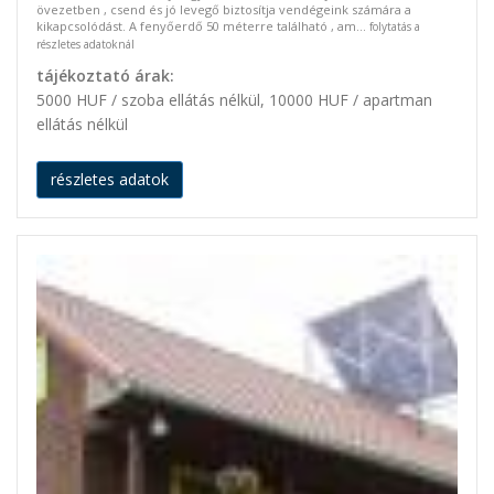
övezetben , csend és jó levegő biztosítja vendégeink számára a
kikapcsolódást. A fenyőerdő 50 méterre található , am...
folytatás a
részletes adatoknál
tájékoztató árak:
5000 HUF / szoba ellátás nélkül, 10000 HUF / apartman
ellátás nélkül
részletes adatok