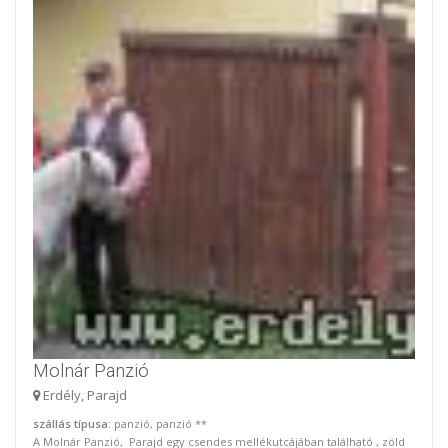
Molnár Panzió
Erdély, Parajd
szállás típusa
: panzió, panzió **
A Molnár Panzió, Parajd egy csendes mellékutcájában található , zöld