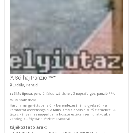
'A Só-haj Panzió ***
Erdély, Parajd
szállás típusa
: panzió, falusi szálláshely 3 napraforgós, panzió ***,
falusi szálláshely
Három margarétás panziónk berendezésénél is igyekszünk a
komfortot összehangolni a falusi, tradicionális díszítő elemekkel. A
tágas, kényelmes nappaliban a hosszú estéken sem unatkozik a
vendég, k...
folytatás a részletes adatoknál
tájékoztató árak: