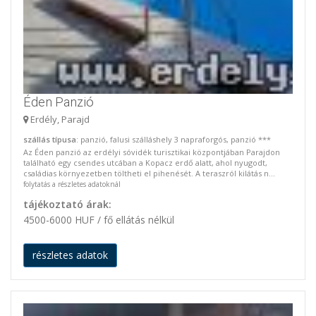
Éden Panzió
Erdély, Parajd
szállás típusa
: panzió, falusi szálláshely 3 napraforgós, panzió ***
Az Éden panzió az erdélyi sóvidék turisztikai központjában Parajdon
található egy csendes utcában a Kopacz erdő alatt, ahol nyugodt,
családias környezetben töltheti el pihenését. A teraszról kilátás n...
folytatás a részletes adatoknál
tájékoztató árak:
4500-6000 HUF / fő ellátás nélkül
részletes adatok