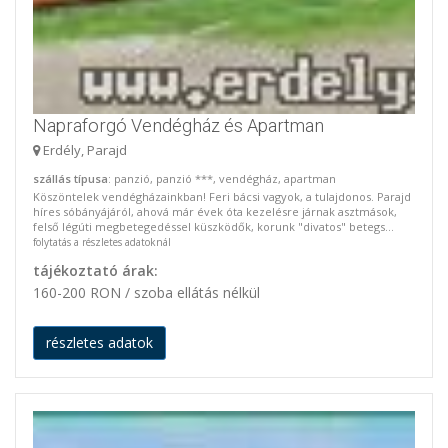
Napraforgó Vendégház és Apartman
Erdély, Parajd
szállás típusa
: panzió, panzió ***, vendégház, apartman
Köszöntelek vendégházainkban! Feri bácsi vagyok, a tulajdonos. Parajd
híres sóbányájáról, ahová már évek óta kezelésre járnak asztmások,
felső légúti megbetegedéssel küszködők, korunk "divatos" betegs...
folytatás a részletes adatoknál
tájékoztató árak:
160-200 RON / szoba ellátás nélkül
részletes adatok