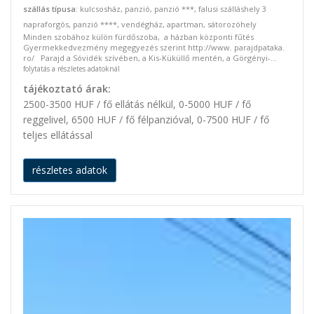
szállás típusa
: kulcsosház, panzió, panzió ***, falusi szálláshely 3
napraforgós, panzió ****, vendégház, apartman, sátorozóhely
Minden szobához külön fürdőszoba, a házban központi fűtés
Gyermekkedvezmény megegyezés szerint http://www. parajdpataka.
ro/ Parajd a Sóvidék szívében, a Kis-Küküllő mentén, a Görgényi-...
folytatás a részletes adatoknál
tájékoztató árak:
2500-3500 HUF / fő ellátás nélkül, 0-5000 HUF / fő
reggelivel, 6500 HUF / fő félpanzióval, 0-7500 HUF / fő
teljes ellátással
részletes adatok