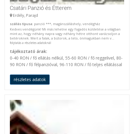
Csatári Panzió és Étterem
Erdély, Parajd
szállás típusa
: panzió ***, magánszálláshely, vendégház
Kedves vendégünk! Mi más lehetne egy fogadós küldetése a világban
mint az, hogy néhány napra vagy néhány hétre otthont varázsoljon a
betéroknek. Mert a falak, a bútorok, a teto, önmagukban nem v...
folytatás a részletes adatoknál
tájékoztató árak:
0-40 RON / fő ellátás nélkül, 55-60 RON / fő reggelivel, 80-
90 RON / fő félpanzióval, 96-110 RON / fő teljes ellátással
részletes adatok