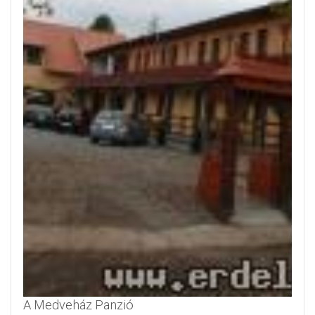
A Medveház Panzió