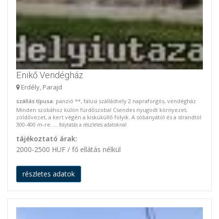
Enikő Vendégház
Erdély, Parajd
szállás típusa
: panzió **, falusi szálláshely 2 napraforgós, vendégház
Minden szobához külön fürdőszoba! Csendes nyugodt környezet,
zöldővezet, a kert végén a kisküküllő folyik. A sóbányától és a strandtól
300-400 m-re. ...
folytatás a részletes adatoknál
tájékoztató árak:
2000-2500 HUF / fő ellátás nélkül
részletes adatok