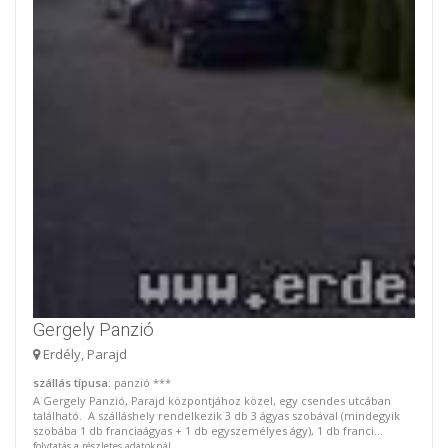
Gergely Panzió
Erdély, Parajd
szállás típusa
: panzió ***
A Gergely Panzió, Parajd központjához közel, egy csendes utcában
található. A szálláshely rendelkezik 3 db 3 ágyas szobával (mindegyik
szobába 1 db franciaágyas + 1 db egyszemélyes ágy), 1 db franci...
folytatás a részletes adatoknál