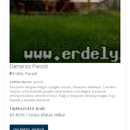
Damarisz Panzió
Erdély, Parajd
szállás típusa
: panzió
Panziónk Hargita megye nyugati részén, Parajdon található. Csendes
helyen, a Kis-Küküllő partján várja kedves vendégeit. Központi
elhelyezkedése lehetővé teszi, hogy a település látványosságai és g...
folytatás a részletes adatoknál
tájékoztató árak:
60 RON / szoba ellátás nélkül
részletes adatok