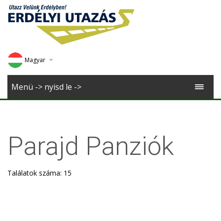
Magyar
Deutsch
Menü -> nyisd le ->
English
Romana
Parajd Panziók
Találatok száma: 15