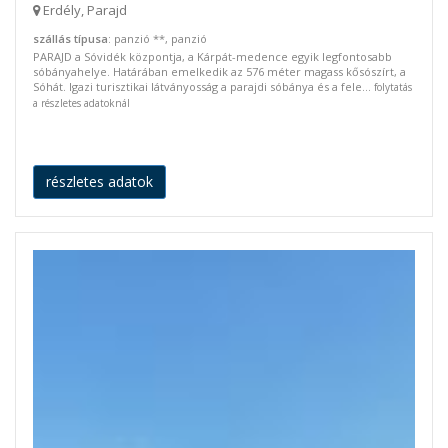
Erdély, Parajd
szállás típusa
: panzió **, panzió
PARAJD a Sóvidék központja, a Kárpát-medence egyik legfontosabb
sóbányahelye. Határában emelkedik az 576 méter magass kősószírt, a
Sóhát. Igazi turisztikai látványosság a parajdi sóbánya és a fele...
folytatás
a részletes adatoknál
részletes adatok